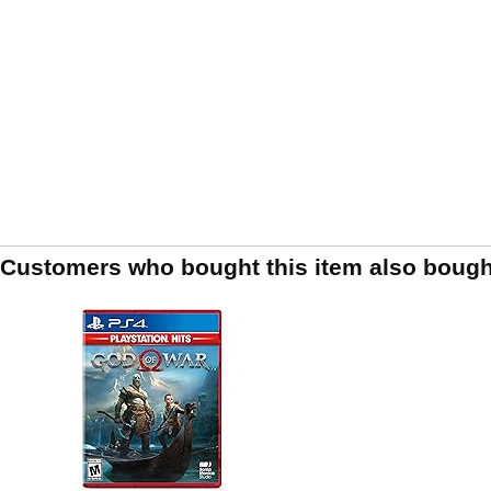
Customers who bought this item also bough