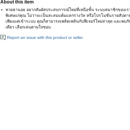
About this item
หวยฮานอย อยากสัมผัสประสบการณ์ใหม่ที่เหนือชั้น ระบบสมาชิกของเรา
พิเศษแก่คุณ ไม่ว่าจะเป็นสะสมแต้มแลกรางวัล หรือโปรโมชั่นรายสัปดาห์ที่
เพียงแค่เข้าระบบ คุณก็สามารถเพลิดเพลินกับฟีเจอร์ใหม่ล่าสุด และพบก
เดียว เลือกเล่นตามใจชอบ
Report an issue with this product or seller