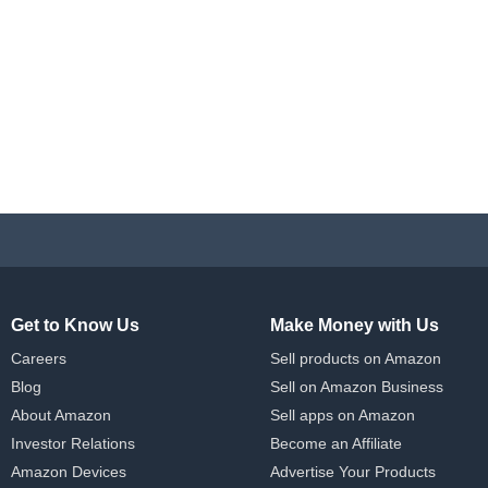
Get to Know Us
Make Money with Us
Careers
Sell products on Amazon
Blog
Sell on Amazon Business
About Amazon
Sell apps on Amazon
Investor Relations
Become an Affiliate
Amazon Devices
Advertise Your Products