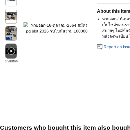
About this ite
หวยออก-16-ตุลา
เว็บไซต์ของเรา
สบายๆ ไม่มีข้อ
หลังลงทะเบียน 
Report an issue
2 VIDEOS
Customers who bought this item also bough