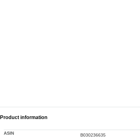
Product information
ASIN
B030236635