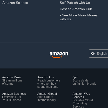
Amazon Science
Self-Publish with Us
Host an Amazon Hub
›
See More Make Money
with Us
English
Amazon Music
Amazon Ads
6pm
Stream millions
Reach customers
Score deals
of songs
wherever they
on fashion brands
spend their time
Amazon Business
AmazonGlobal
Amazon Web
Everything For
Ship Orders
Services
Your Business
Internationally
Scalable Cloud
Computing
Services