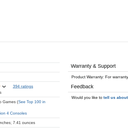
Warranty & Support
Product Warranty: For warranty
Feedback
394 ratings
s
Would you like to
tell us abou
eo Games (
See Top 100 in
tion 4 Consoles
 inches; 7.41 ounces