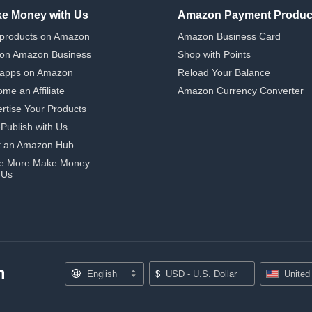
e Money with Us
Amazon Payment Produc
 products on Amazon
Amazon Business Card
 on Amazon Business
Shop with Points
 apps on Amazon
Reload Your Balance
me an Affiliate
Amazon Currency Converter
rtise Your Products
-Publish with Us
t an Amazon Hub
e More Make Money
 Us
English
$
USD - U.S. Dollar
United