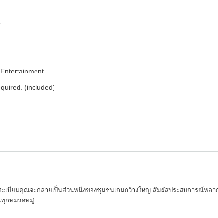
5
Entertainment
equired. (included)
ทะเบียนคุณจะกลายเป็นส่วนหนึ่งของชุมชนเกมกว้างใหญ่ สัมผัสประสบการณ์หลากหล
นทุกหมวดหมู่