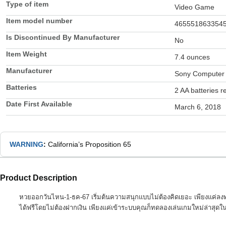
Type of item
Video Game
Item model number
465551863354
Is Discontinued By Manufacturer
No
Item Weight
7.4 ounces
Manufacturer
Sony Computer 
Batteries
2 AA batteries r
Date First Available
March 6, 2018
WARNING
:
California’s Proposition 65
Product Description
หวยออกวันไหน-1-ธค-67 เริ่มต้นความสนุกแบบไม่ต้องคิดเยอะ เพียงแค่ลง
ได้ฟรีโดยไม่ต้องฝากเงิน เพียงแค่เข้าระบบคุณก็ทดลองเล่นเกมใหม่ล่าสุดใ