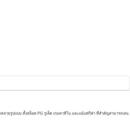
ายรูปแบบ ทั้งสล็อต PG รูเล็ต เกมคาสิโน และแม้แต่กีฬา ที่สำคัญสามารถเล่น