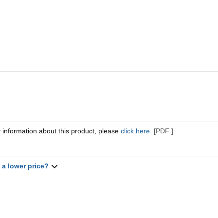
 information about this product, please
click here.
[PDF ]
t a lower price?