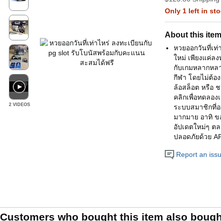
Only 1 left in st
About this ite
หวยออกวันที่เท่
ใหม่ เพียงแค่ล
กับเกมหลากหลาย
กีฬา โดยไม่ต้อง
ล้อสล็อต หรือ ช
คลิกเพื่อทดลองเ
2 VIDEOS
ระบบสมาชิกที่อ
มากมาย อาทิ ขอ
อัปเดตใหม่ๆ ตล
ปลอดภัยด้วย API
Report an issue
Customers who bought this item also bough