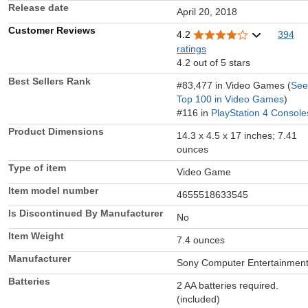
Release date
April 20, 2018
Customer Reviews
4.2
394
ratings
4.2 out of 5 stars
Best Sellers Rank
#83,477 in Video Games (
See
Top 100 in Video Games
)
#116 in
PlayStation 4 Console
Product Dimensions
14.3 x 4.5 x 17 inches; 7.41
ounces
Type of item
Video Game
Item model number
4655518633545
Is Discontinued By Manufacturer
No
Item Weight
7.4 ounces
Manufacturer
Sony Computer Entertainmen
Batteries
2 AA batteries required.
(included)