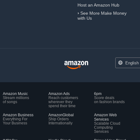
Host an Amazon Hub
›
See More Make Money
with Us
English
Amazon Music
Amazon Ads
6pm
Stream millions
Reach customers
Score deals
of songs
wherever they
on fashion brands
spend their time
Amazon Business
AmazonGlobal
Amazon Web
Everything For
Ship Orders
Services
Your Business
Internationally
Scalable Cloud
Computing
Services