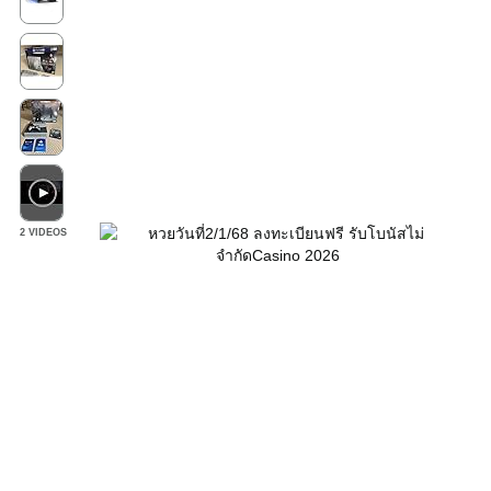
2 VIDEOS