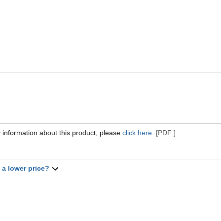
 information about this product, please
click here.
[PDF ]
t a lower price?