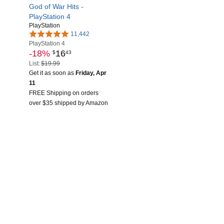
God of War Hits -
PlayStation 4
PlayStation
11,442
PlayStation 4
-18%
16
$
43
List:
$19.99
Get it as soon as
Friday, Apr
11
FREE Shipping on orders
over $35 shipped by Amazon