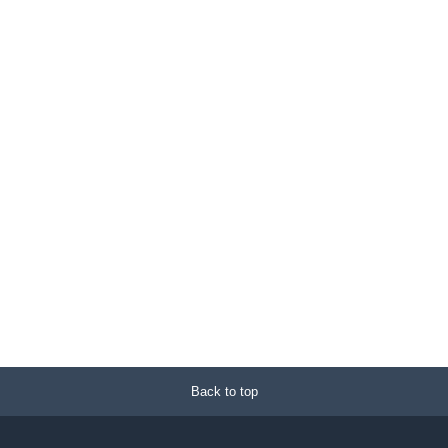
Back to top