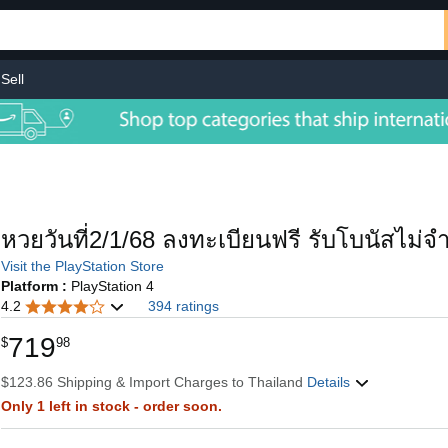
Sell
หวยวันที่2/1/68 ลงทะเบียนฟรี รับโบนัสไม่
Visit the PlayStation Store
Platform :
PlayStation 4
4.2
394 ratings
719
$
98
$123.86 Shipping & Import Charges to Thailand
Details
Only 1 left in stock - order soon.