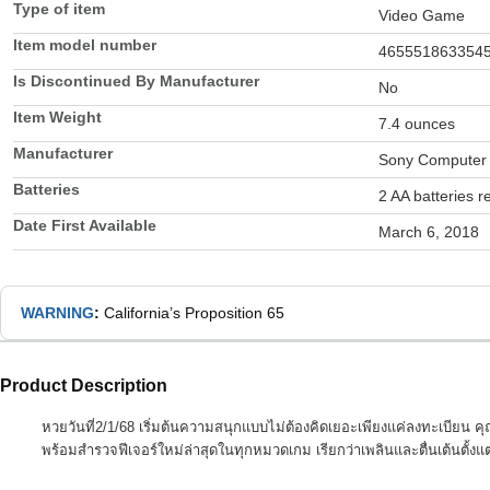
Type of item
Video Game
Item model number
465551863354
Is Discontinued By Manufacturer
No
Item Weight
7.4 ounces
Manufacturer
Sony Computer 
Batteries
2 AA batteries r
Date First Available
March 6, 2018
WARNING
:
California’s Proposition 65
Product Description
หวยวันที่2/1/68 เริ่มต้นความสนุกแบบไม่ต้องคิดเยอะเพียงแค่ลงทะเบียน คุ
พร้อมสำรวจฟีเจอร์ใหม่ล่าสุดในทุกหมวดเกม เรียกว่าเพลินและตื่นเต้นตั้งแต