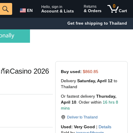
0
Returns
Hello, sign in
EN
& Orders
Cart
Account & Lists
Get free shipping to Thailand
จำกัดCasino 2026
Buy used:
$860.85
Delivery
Saturday, April 12
to
Thailand
Or fastest delivery
Thursday,
April 10
. Order within
16 hrs 8
mins
Deliver to
Thailand
Used: Very Good
|
Details
Sold by
jerseys4thewin