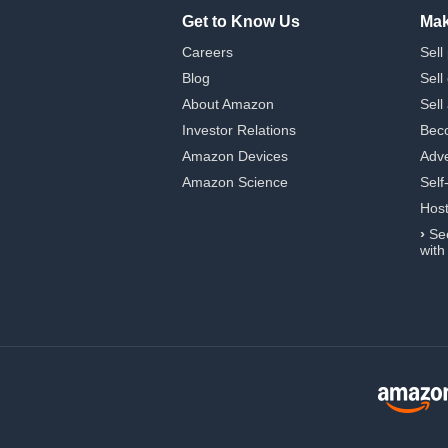
Get to Know Us
Mak
Careers
Sell
Blog
Sell
About Amazon
Sell
Investor Relations
Beco
Amazon Devices
Adve
Amazon Science
Self
Hos
›
Se
with