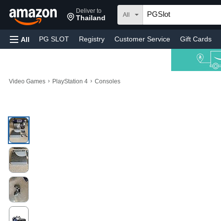
Deliver to
All
Thailand
PG SLOT
Registry
Customer Service
Gift Cards
All
›
›
Video Games
PlayStation 4
Consoles