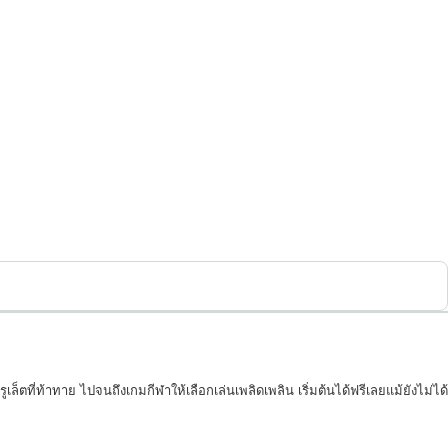
ล็ตที่ท้าทาย ไปจนถึงเกมกีฬาให้เลือกเล่นเพลิดเพลิน เริ่มต้นได้ฟรีเลยแม้ยังไม่ได้