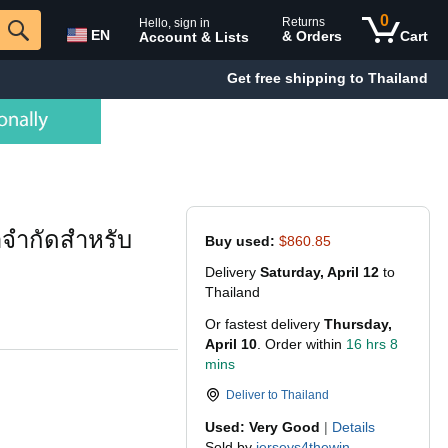
0
Returns
Hello, sign in
EN
& Orders
Cart
Account & Lists
Get free shipping to Thailand
้อจำกัดสำหรับ
Buy used:
$860.85
Delivery
Saturday, April 12
to
Thailand
Or fastest delivery
Thursday,
April 10
. Order within
16 hrs 8
mins
Deliver to
Thailand
Used: Very Good
|
Details
Sold by
jerseys4thewin