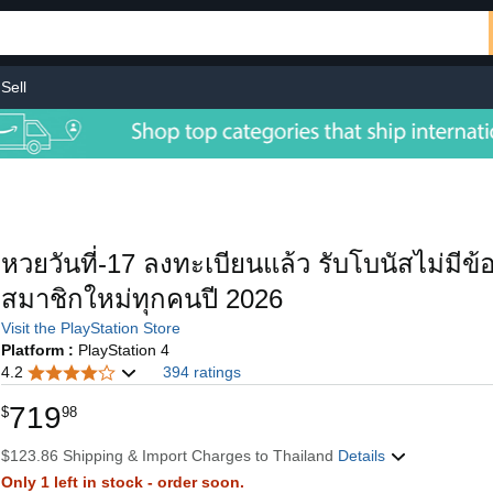
Sell
หวยวันที่-17 ลงทะเบียนแล้ว รับโบนัสไม่มีข
สมาชิกใหม่ทุกคนปี 2026
Visit the PlayStation Store
Platform :
PlayStation 4
4.2
394 ratings
719
$
98
$123.86 Shipping & Import Charges to Thailand
Details
Only 1 left in stock - order soon.