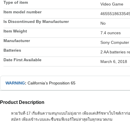
Type of item
Video Game
Item model number
465551863354
Is Discontinued By Manufacturer
No
Item Weight
7.4 ounces
Manufacturer
Sony Computer 
Batteries
2 AA batteries r
Date First Available
March 6, 2018
WARNING
:
California’s Proposition 65
Product Description
หวยวันที่-17 เริ่มต้นความสนุกแบบไม่ยุ่งยาก เพียงแค่เสิร์ชหาเว็บไซต์เราก
สมัคร เพียงเข้าระบบและชื่นชมฟีเจอร์ใหม่ล่าสุดในทุกหมวดเกม