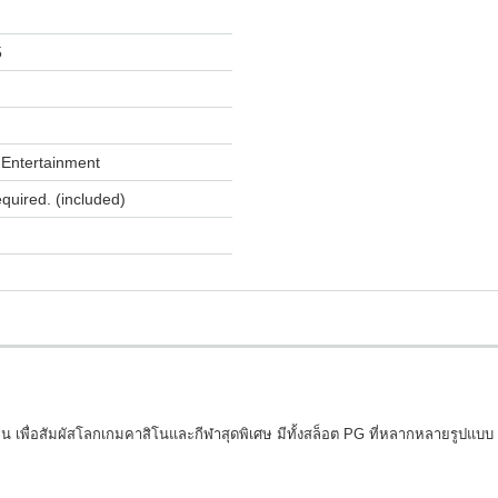
5
Entertainment
equired. (included)
่อน เพื่อสัมผัสโลกเกมคาสิโนและกีฬาสุดพิเศษ มีทั้งสล็อต PG ที่หลากหลายรูปแบบ รูเ