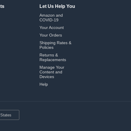
ts
Let Us Help You
Amazon and
COVID-19
Your Account
Your Orders
Shipping Rates &
Policies
Returns &
Replacements
Manage Your
Content and
Devices
Help
 States