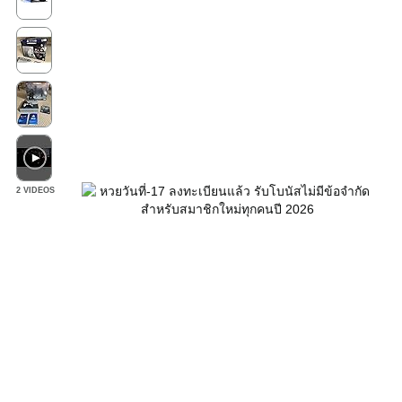
2 VIDEOS