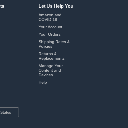
ts
Let Us Help You
Amazon and
COVID-19
Your Account
Your Orders
Shipping Rates &
Policies
Returns &
Replacements
Manage Your
Content and
Devices
Help
 States