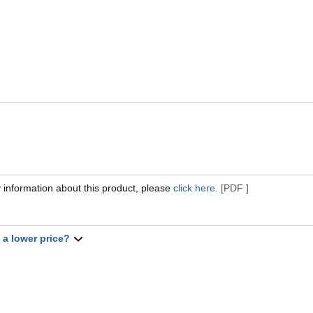
 information about this product, please
click here.
[PDF ]
t a lower price?