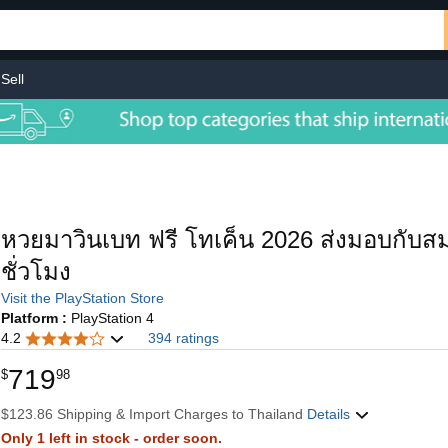
Sell
หวยมาวินเบท ฟรี โทเค็น 2026 ส่งมอบกับสม
ชั่วโมง
Visit the PlayStation Store
Platform :
PlayStation 4
4.2
394 ratings
719
$
98
$123.86 Shipping & Import Charges to Thailand
Details
Only 1 left in stock - order soon.