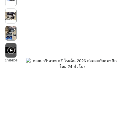
2 VIDEOS