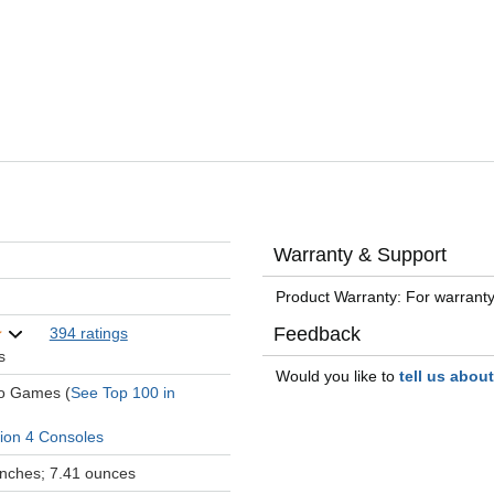
Warranty & Support
Product Warranty: For warranty
Feedback
394 ratings
s
Would you like to
tell us abou
eo Games (
See Top 100 in
tion 4 Consoles
 inches; 7.41 ounces