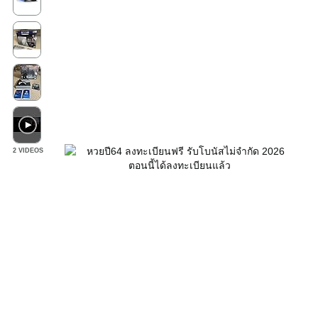
2 VIDEOS