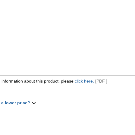
 information about this product, please
click here.
[PDF ]
t a lower price?