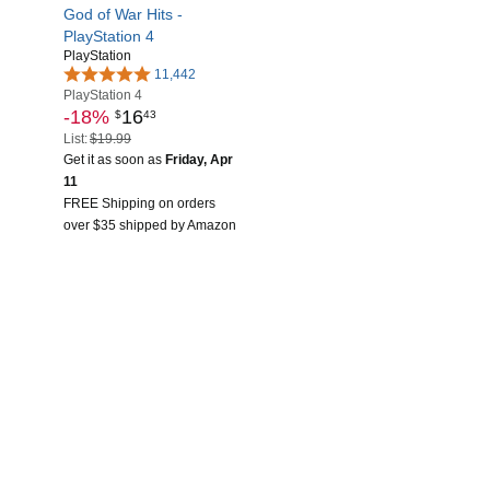
God of War Hits -
PlayStation 4
PlayStation
11,442
PlayStation 4
-18%
16
$
43
List:
$19.99
Get it as soon as
Friday, Apr
11
FREE Shipping on orders
over $35 shipped by Amazon