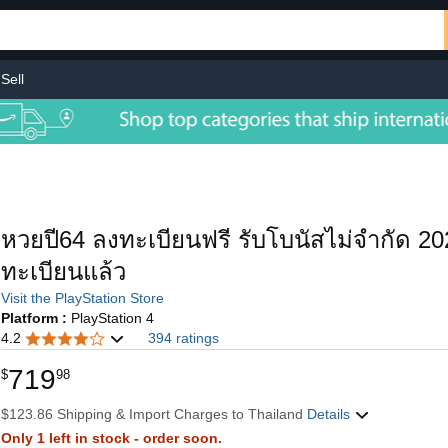
Sell
หวยปี64 ลงทะเบียนฟรี รับโบนัสไม่จำกัด 20
ทะเบียนแล้ว
Visit the PlayStation Store
Platform :
PlayStation 4
4.2
394 ratings
719
$
98
$123.86 Shipping & Import Charges to Thailand
Details
Only 1 left in stock - order soon.