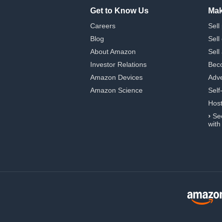
Get to Know Us
Mak
Careers
Sell
Blog
Sell
About Amazon
Sell
Investor Relations
Beco
Amazon Devices
Adve
Amazon Science
Self
Hos
›
Se
with