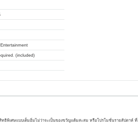
5
Entertainment
equired. (included)
ิทธิพิเศษแบบเต็มอิ่มไม่ว่าจะเป็นของขวัญแต้มสะสม หรือโปรโมชั่นรายสัปดาห์ ที