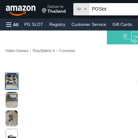
Deliver to
All
Thailand
PG SLOT
Registry
Customer Service
Gift Cards
All
›
›
Video Games
PlayStation 4
Consoles