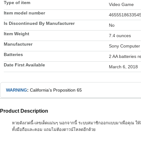
Type of item
Video Game
Item model number
465551863354
Is Discontinued By Manufacturer
No
Item Weight
7.4 ounces
Manufacturer
Sony Computer 
Batteries
2 AA batteries r
Date First Available
March 6, 2018
WARNING
:
California’s Proposition 65
Product Description
หวยดังงวดนี้-เลขเด็ดแม่นๆ นอกจากนี้ ระบบสมาชิกออกแบบมาเพื่อคุณ ให้ส
ทั้งมือถือและคอม แถมไม่ต้องดาวน์โหลดอีกด้วย