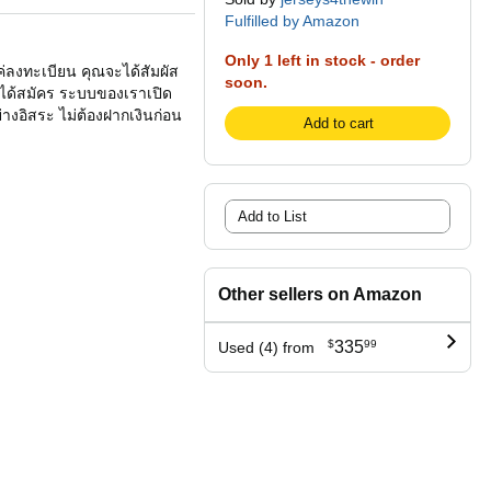
Fulfilled by Amazon
Only 1 left in stock - order
ค่ลงทะเบียน คุณจะได้สัมผัส
soon.
ม่ได้สมัคร ระบบของเราเปิด
างอิสระ ไม่ต้องฝากเงินก่อน
Add to cart
Add to List
Other sellers on Amazon
$
335
99
Used (4) from