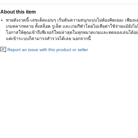
About this item
หวยดังงวดนี้-เลขเด็ดแม่นๆ เริ่มต้นความสนุกแบบไม่ต้องคิดเยอะ เพียงแ
เกมหลากหลาย ทั้งสล็อต รูเล็ต และเกมกีฬาโดยไม่เสียค่าใช้จ่ายแม้ยังไ
โอกาสให้คุณเข้าถึงฟีเจอร์ใหม่ล่าสุดในทุกหมวดเกมและทดลองเล่นได้อย่
แค่เข้าระบบก็สามารถสำรวจได้เลย นอกจากนี้
Report an issue with this product or seller