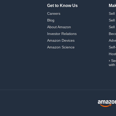
Get to Know Us
Mak
Careers
Sell
Blog
Sell
About Amazon
Sell
Investor Relations
Beco
Amazon Devices
Adve
Amazon Science
Self
Hos
›
Se
with