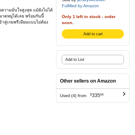
Fulfilled by Amazon
วามมั่นใจสูงสุด แม้ยังไม่ได้
หมู่ได้เลย พร้อมกันนี้
Only 1 left in stock - order
ู่เกมพรีเมียมแบบไม่ต้อง
soon.
Add to cart
Add to List
Other sellers on Amazon
$
335
99
Used (4) from