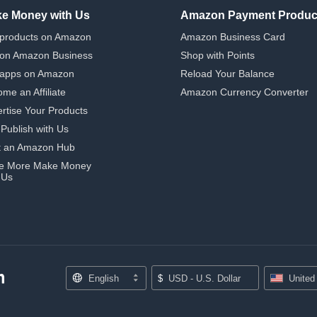
e Money with Us
Amazon Payment Produc
 products on Amazon
Amazon Business Card
 on Amazon Business
Shop with Points
 apps on Amazon
Reload Your Balance
me an Affiliate
Amazon Currency Converter
rtise Your Products
-Publish with Us
t an Amazon Hub
e More Make Money
 Us
English
$
USD - U.S. Dollar
United