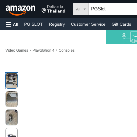
Deliver to
All
Thailand
PG SLOT
Registry
Customer Service
Gift Cards
All
›
›
Video Games
PlayStation 4
Consoles