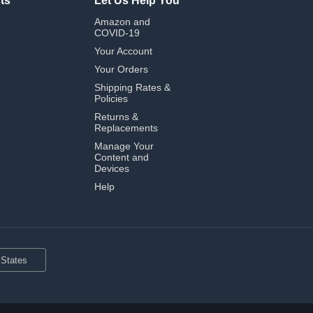
ts
Let Us Help You
Amazon and
COVID-19
Your Account
Your Orders
Shipping Rates &
Policies
Returns &
Replacements
Manage Your
Content and
Devices
Help
 States