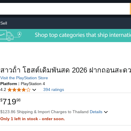
Sell
สาวถ้ํา โฮสต์เดิมพันสด 2026 ฝากถอนสะด
Visit the PlayStation Store
Platform :
PlayStation 4
4.2
394 ratings
719
$
98
$123.86 Shipping & Import Charges to Thailand
Details
Only 1 left in stock - order soon.