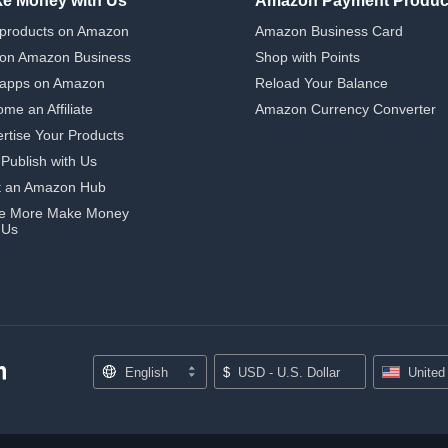
e Money with Us
Amazon Payment Produc
 products on Amazon
Amazon Business Card
 on Amazon Business
Shop with Points
 apps on Amazon
Reload Your Balance
me an Affiliate
Amazon Currency Converter
rtise Your Products
-Publish with Us
t an Amazon Hub
e More Make Money
 Us
English
$
USD - U.S. Dollar
United