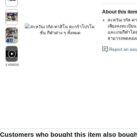
About this ite
สะหวันเวกัส-คาส
เพียงลงทะเบียน
และเกมกีฬาโดยไ
สามารถทดลองเล่
Report an issue
2 VIDEOS
Customers who bought this item also bough