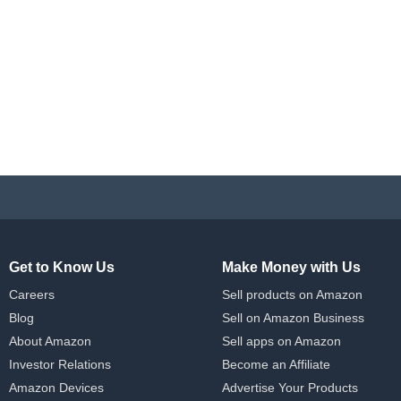
Get to Know Us
Make Money with Us
Careers
Sell products on Amazon
Blog
Sell on Amazon Business
About Amazon
Sell apps on Amazon
Investor Relations
Become an Affiliate
Amazon Devices
Advertise Your Products