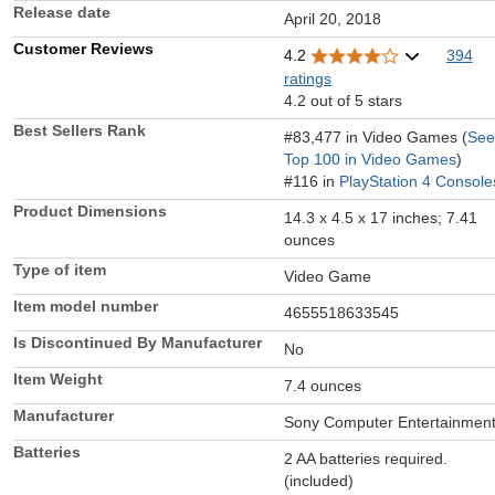
Release date
April 20, 2018
Customer Reviews
4.2
394
ratings
4.2 out of 5 stars
Best Sellers Rank
#83,477 in Video Games (
See
Top 100 in Video Games
)
#116 in
PlayStation 4 Console
Product Dimensions
14.3 x 4.5 x 17 inches; 7.41
ounces
Type of item
Video Game
Item model number
4655518633545
Is Discontinued By Manufacturer
No
Item Weight
7.4 ounces
Manufacturer
Sony Computer Entertainmen
Batteries
2 AA batteries required.
(included)