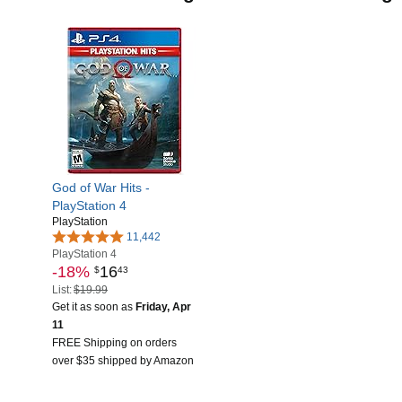
God of War Hits -
PlayStation 4
PlayStation
11,442
PlayStation 4
-18%
16
$
43
List:
$19.99
Get it as soon as
Friday, Apr
11
FREE Shipping on orders
over $35 shipped by Amazon