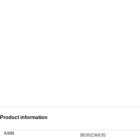
Product information
ASIN
B030236635