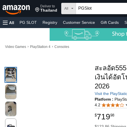
Deliver to
All
Thailand
PG SLOT
Registry
Customer Service
Gift Cards
S
All
›
›
Video Games
PlayStation 4
Consoles
สะลอัด555
เงินได้อัต
2026
Visit the PlayStat
Platform :
PlaySt
4.2
719
$
98
$123.86 Shipping