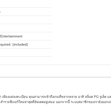
5
Entertainment
equired. (included)
เพียงแค่ลงทะเบียน คุณสามารถเข้าถึงเกมที่หลากหลาย อาทิ สล็อต PG รูเล็ต และ
ะสำรวจฟีเจอร์ใหม่ล่าสุดที่อัพเดตอยู่เสมอ นอกจากนี้ ระบบสมาชิกของเรายังออกแบบ