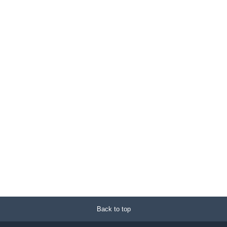
Back to top