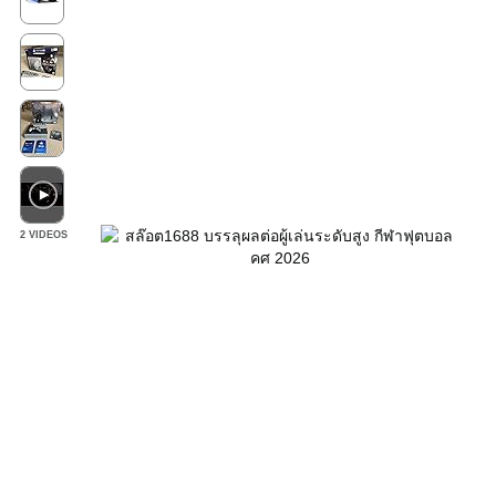
2 VIDEOS