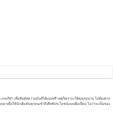
เกมกีฬา เพื่อสัมผัสความมันส์ได้แบบฟรี เหตุใดเราจะให้คุณรอนาน ไม่ต้องฝาก
มาเพื่อให้นักเดิมพันทุกคนเข้าถึงสิทธิประโยชน์แบบเต็มเปี่ยม ไม่ว่าจะเป็นของ