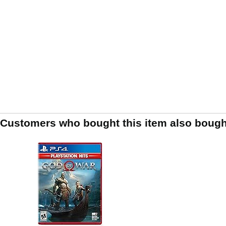
Customers who bought this item also bough