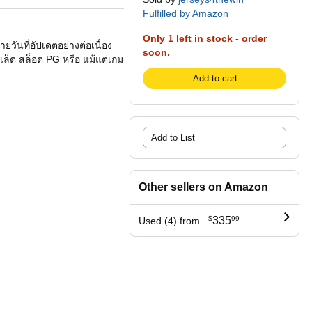
Fulfilled by Amazon
Only 1 left in stock - order
วันที่อัปเดตอย่างต่อเนื่อง
soon.
ูเล็ต สล็อต PG หรือ แม้แต่เกม
Add to cart
Add to List
Other sellers on Amazon
$
335
99
Used (4) from