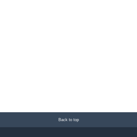
Back to top