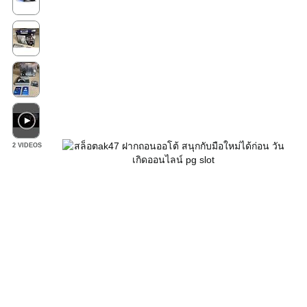
2 VIDEOS