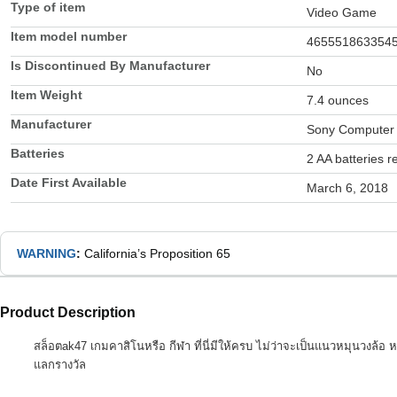
Type of item
Video Game
Item model number
465551863354
Is Discontinued By Manufacturer
No
Item Weight
7.4 ounces
Manufacturer
Sony Computer 
Batteries
2 AA batteries r
Date First Available
March 6, 2018
WARNING
:
California’s Proposition 65
Product Description
สล็อตak47 เกมคาสิโนหรือ กีฬา ที่นี่มีให้ครบ ไม่ว่าจะเป็นแนวหมุนวงล้อ 
แลกรางวัล