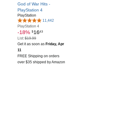
God of War Hits -
PlayStation 4
PlayStation
11,442
PlayStation 4
-18%
16
$
43
List:
$19.99
Get it as soon as
Friday, Apr
11
FREE Shipping on orders
over $35 shipped by Amazon