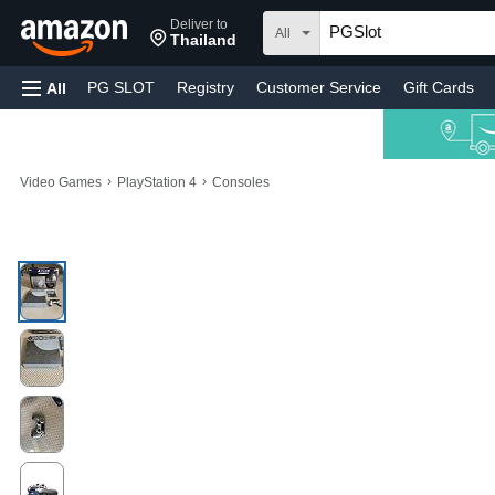
Deliver to
All
Thailand
PG SLOT
Registry
Customer Service
Gift Cards
All
›
›
Video Games
PlayStation 4
Consoles