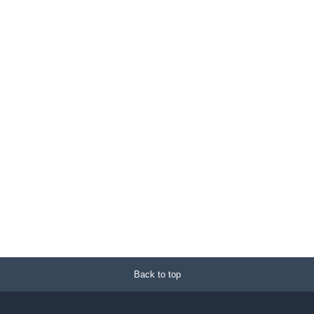
Back to top