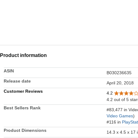
Product information
ASIN
B030236635
Release date
April 20, 2018
Customer Reviews
4.2
4.2 out of 5 star
Best Sellers Rank
#83,477 in Vid
Video Games
)
#116 in
PlaySta
Product Dimensions
14.3 x 4.5 x 17