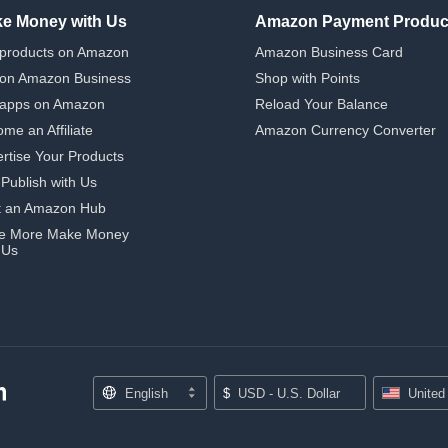
e Money with Us
Amazon Payment Produc
 products on Amazon
Amazon Business Card
 on Amazon Business
Shop with Points
 apps on Amazon
Reload Your Balance
me an Affiliate
Amazon Currency Converter
rtise Your Products
-Publish with Us
t an Amazon Hub
e More Make Money
 Us
English
$
USD - U.S. Dollar
United