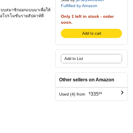
Fulfilled by Amazon
ระบบสมาชิกออกแบบมาเพื่อให้
ือโปรโมชั่นรายสัปดาห์ที่
Only 1 left in stock - order
soon.
Add to cart
Add to List
Other sellers on Amazon
$
335
99
Used (4) from