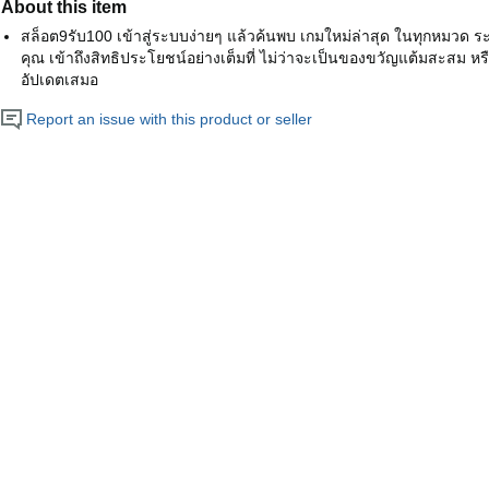
About this item
สล็อต9รับ100 เข้าสู่ระบบง่ายๆ แล้วค้นพบ เกมใหม่ล่าสุด ในทุกหมวด 
คุณ เข้าถึงสิทธิประโยชน์อย่างเต็มที่ ไม่ว่าจะเป็นของขวัญแต้มสะสม หร
อัปเดตเสมอ
Report an issue with this product or seller