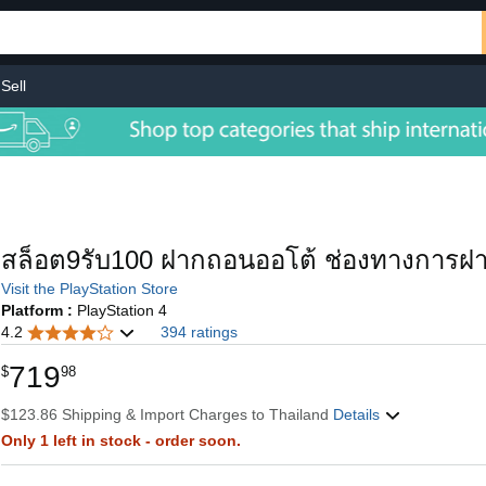
Sell
สล็อต9รับ100 ฝากถอนออโต้ ช่องทางการฝ
Visit the PlayStation Store
Platform :
PlayStation 4
4.2
394 ratings
719
$
98
$123.86 Shipping & Import Charges to Thailand
Details
Only 1 left in stock - order soon.