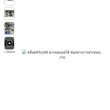
2 VIDEOS