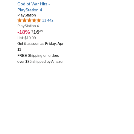
God of War Hits -
PlayStation 4
PlayStation
11,442
PlayStation 4
-18%
16
$
43
List:
$19.99
Get it as soon as
Friday, Apr
11
FREE Shipping on orders
over $35 shipped by Amazon