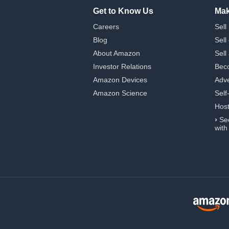
Get to Know Us
Mak
Careers
Sell
Blog
Sell
About Amazon
Sell
Investor Relations
Beco
Amazon Devices
Adve
Amazon Science
Self
Hos
›
Se
with