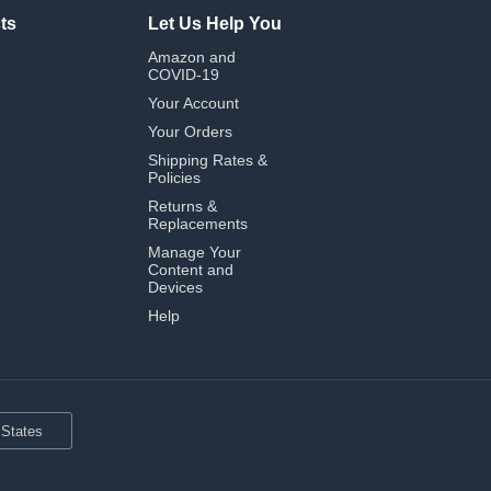
ts
Let Us Help You
Amazon and
COVID-19
Your Account
Your Orders
Shipping Rates &
Policies
Returns &
Replacements
Manage Your
Content and
Devices
Help
 States