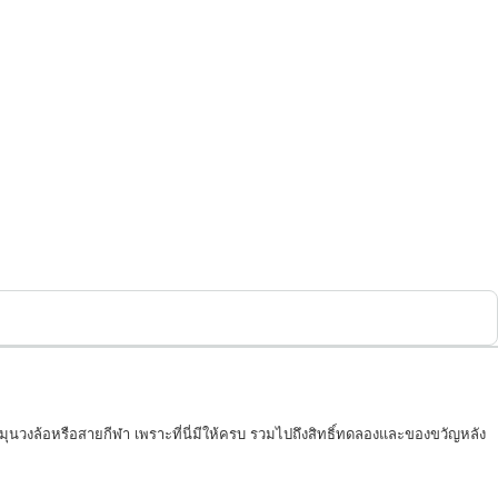
มุนวงล้อหรือสายกีฬา เพราะที่นี่มีให้ครบ รวมไปถึงสิทธิ์ทดลองและของขวัญหลัง