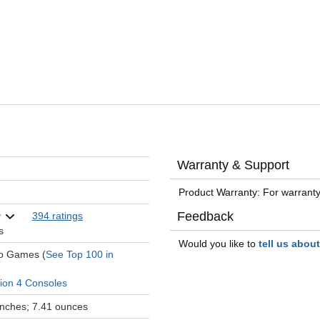
Warranty & Support
Product Warranty: For warranty
Feedback
394 ratings
s
Would you like to
tell us abou
eo Games (
See Top 100 in
tion 4 Consoles
 inches; 7.41 ounces