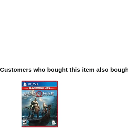
Customers who bought this item also bough