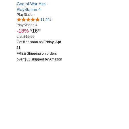
God of War Hits -
PlayStation 4
PlayStation
11,442
PlayStation 4
-18%
16
$
43
List:
$19.99
Get it as soon as
Friday, Apr
11
FREE Shipping on orders
over $35 shipped by Amazon