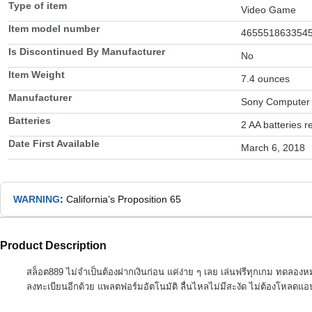
Type of item
Video Game
Item model number
465551863354
Is Discontinued By Manufacturer
No
Item Weight
7.4 ounces
Manufacturer
Sony Computer 
Batteries
2 AA batteries r
Date First Available
March 6, 2018
WARNING
:
California’s Proposition 65
Product Description
สล็อต889 ไม่จำเป็นต้องฝากเงินก่อน แค่ง่าย ๆ เลย เล่นฟรีทุกเกม ทดลองห
ลงทะเบียนอีกด้วย แพลตฟอร์มอัตโนมัติ ลื่นไหลไม่มีสะงัด ไม่ต้องโหลดแอป