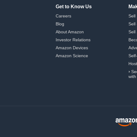
Get to Know Us
Mak
Careers
Sell
Blog
Sell
About Amazon
Sell
Investor Relations
Beco
Amazon Devices
Adve
Amazon Science
Self
Hos
›
Se
with