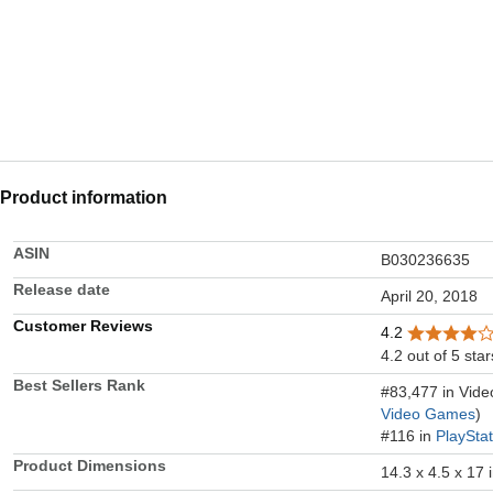
Product information
ASIN
B030236635
Release date
April 20, 2018
Customer Reviews
4.2
4.2 out of 5 star
Best Sellers Rank
#83,477 in Vid
Video Games
)
#116 in
PlaySta
Product Dimensions
14.3 x 4.5 x 17