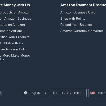
e Money with Us
Amazon Payment Produc
 products on Amazon
Amazon Business Card
 on Amazon Business
Shop with Points
 apps on Amazon
Reload Your Balance
me an Affiliate
Amazon Currency Converter
rtise Your Products
-Publish with Us
t an Amazon Hub
e More Make Money
 Us
English
$
USD - U.S. Dollar
United