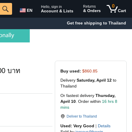
0
Returns
Hello, sign in
EN
& Orders
Cart
Account & Lists
Get free shipping to Thailand
000 บาท
Buy used:
$860.85
Delivery
Saturday, April 12
to
Thailand
Or fastest delivery
Thursday,
April 10
. Order within
16 hrs 8
mins
Deliver to
Thailand
Used: Very Good
|
Details
Sold by
jerseys4thewin