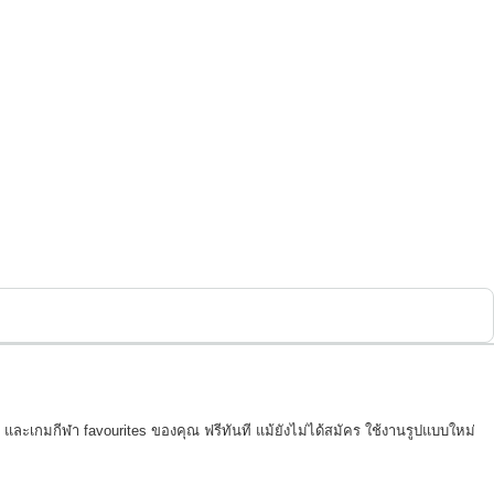
และเกมกีฬา favourites ของคุณ ฟรีทันที แม้ยังไม่ได้สมัคร ใช้งานรูปแบบใหม่