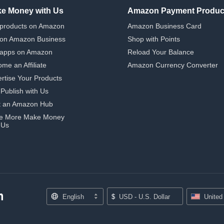
e Money with Us
Amazon Payment Produc
 products on Amazon
Amazon Business Card
 on Amazon Business
Shop with Points
 apps on Amazon
Reload Your Balance
me an Affiliate
Amazon Currency Converter
rtise Your Products
-Publish with Us
t an Amazon Hub
e More Make Money
 Us
English
$
USD - U.S. Dollar
United