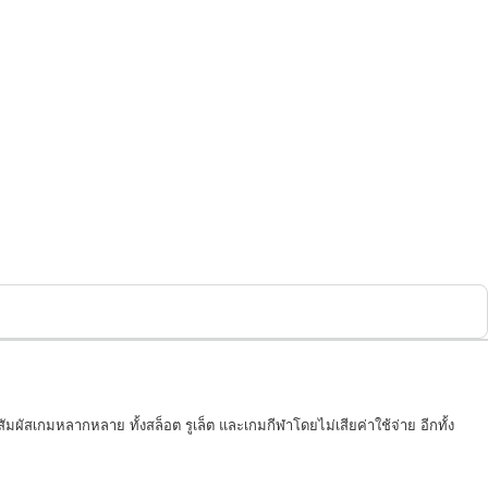
ผัสเกมหลากหลาย ทั้งสล็อต รูเล็ต และเกมกีฬาโดยไม่เสียค่าใช้จ่าย อีกทั้ง