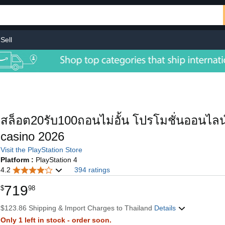
Sell
สล็อต20รับ100ถอนไม่อั้น โปรโมชั่นออนไล
casino 2026
Visit the PlayStation Store
Platform :
PlayStation 4
4.2
394 ratings
719
$
98
$123.86 Shipping & Import Charges to Thailand
Details
Only 1 left in stock - order soon.