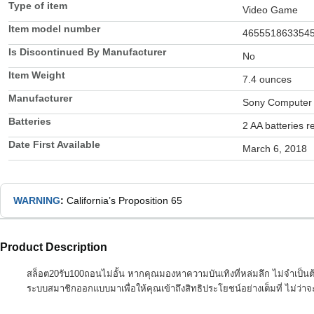
Type of item
Video Game
Item model number
465551863354
Is Discontinued By Manufacturer
No
Item Weight
7.4 ounces
Manufacturer
Sony Computer 
Batteries
2 AA batteries r
Date First Available
March 6, 2018
WARNING
:
California’s Proposition 65
Product Description
สล็อต20รับ100ถอนไม่อั้น หากคุณมองหาความบันเทิงที่หล่มลึก ไม่จำเป็นต้
ระบบสมาชิกออกแบบมาเพื่อให้คุณเข้าถึงสิทธิประโยชน์อย่างเต็มที่ ไม่ว่