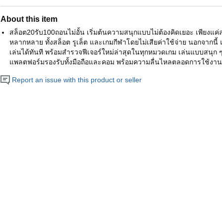
About this item
สล็อต20รับ100ถอนไม่อั้น เริ่มต้นความสนุกแบบไม่ต้องคิดเยอะ เพียงแค่
หลากหลาย ทั้งสล็อต รูเล็ต และเกมกีฬาโดยไม่เสียค่าใช้จ่าย นอกจากนี
เล่นได้ทันที พร้อมสำรวจฟีเจอร์ใหม่ล่าสุดในทุกหมวดเกม เล่นแบบสนุ
แพลตฟอร์มรองรับทั้งมือถือและคอม พร้อมความลื่นไหลตลอดการใช้งาน
Report an issue with this product or seller