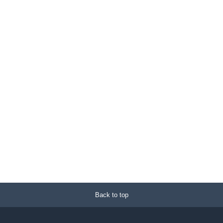
Back to top