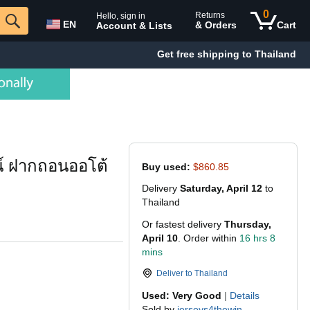
0
Returns
Hello, sign in
EN
& Orders
Cart
Account & Lists
Get free shipping to Thailand
น์ ฝากถอนออโต้
Buy used:
$860.85
Delivery
Saturday, April 12
to
Thailand
Or fastest delivery
Thursday,
April 10
. Order within
16 hrs 8
mins
Deliver to
Thailand
Used: Very Good
|
Details
Sold by
jerseys4thewin