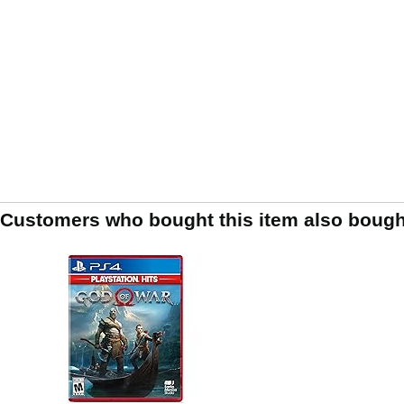
Customers who bought this item also bough