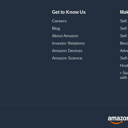
Get to Know Us
Mak
Careers
Sell
Blog
Sell
About Amazon
Sell
Investor Relations
Beco
Amazon Devices
Adve
Amazon Science
Self
Hos
›
Se
with