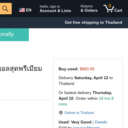
0
Returns
Hello, sign in
EN
& Orders
Cart
Account & Lists
Get free shipping to Thailand
บอลสุดพรีเมียม
Buy used:
$860.85
Delivery
Saturday, April 12
to
Thailand
Or fastest delivery
Thursday,
April 10
. Order within
16 hrs 8
mins
Deliver to
Thailand
Used: Very Good
|
Details
Sold by
jerseys4thewin