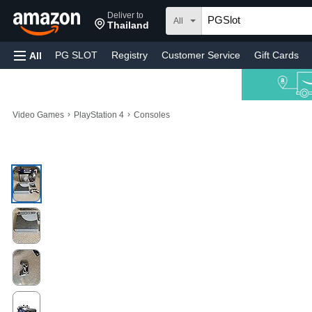
Deliver to
All
Thailand
PG SLOT
Registry
Customer Service
Gift Cards
All
›
›
Video Games
PlayStation 4
Consoles