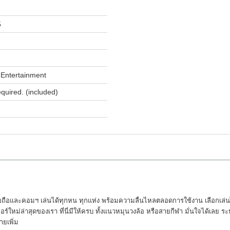
5
Entertainment
equired. (included)
มือถือและคอมฯ เล่นได้ทุกหน ทุกแห่ง พร้อมความลื่นไหลตลอดการใช้งาน เลือกเ
ม่ล่าสุดของเรา ที่นี่มีให้ครบ ทั้งแนวหมุนวงล้อ หรือสายกีฬา มั่นใจได้เลย ระบบเ
ายเพิ่ม