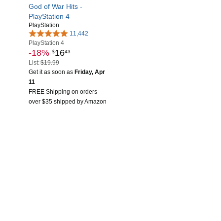
God of War Hits -
PlayStation 4
PlayStation
11,442
PlayStation 4
-18%
16
$
43
List:
$19.99
Get it as soon as
Friday, Apr
11
FREE Shipping on orders
over $35 shipped by Amazon