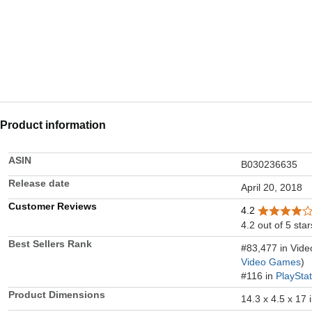
Product information
ASIN
B030236635
Release date
April 20, 2018
Customer Reviews
4.2
4.2 out of 5 star
Best Sellers Rank
#83,477 in Vid
Video Games
)
#116 in
PlaySta
Product Dimensions
14.3 x 4.5 x 17