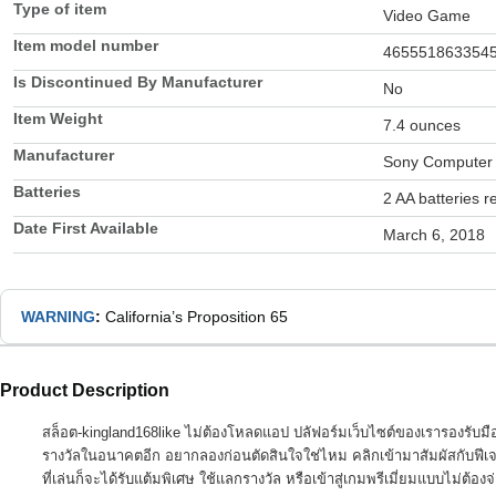
Type of item
Video Game
Item model number
465551863354
Is Discontinued By Manufacturer
No
Item Weight
7.4 ounces
Manufacturer
Sony Computer 
Batteries
2 AA batteries r
Date First Available
March 6, 2018
WARNING
:
California’s Proposition 65
Product Description
สล็อต-kingland168like ไม่ต้องโหลดแอป ปลัฟอร์มเว็บไซต์ของเรารองรับ
รางวัลในอนาคตอีก อยากลองก่อนตัดสินใจใช่ไหม คลิกเข้ามาสัมผัสกับฟีเจอร์ให
ที่เล่นก็จะได้รับแต้มพิเศษ ใช้แลกรางวัล หรือเข้าสู่เกมพรีเมี่ยมแบบไม่ต้องจ่