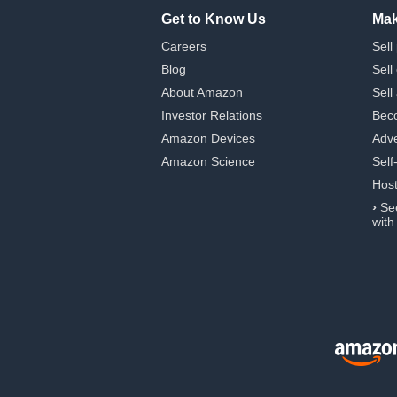
Get to Know Us
Mak
Careers
Sell
Blog
Sell
About Amazon
Sell
Investor Relations
Beco
Amazon Devices
Adve
Amazon Science
Self
Hos
›
Se
with