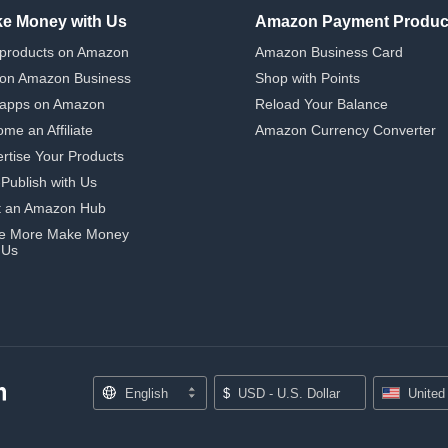
e Money with Us
Amazon Payment Produc
 products on Amazon
Amazon Business Card
 on Amazon Business
Shop with Points
 apps on Amazon
Reload Your Balance
me an Affiliate
Amazon Currency Converter
rtise Your Products
-Publish with Us
t an Amazon Hub
e More Make Money
 Us
English
$
USD - U.S. Dollar
United