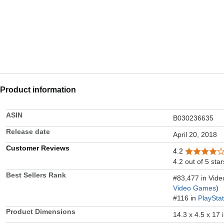
Product information
ASIN
B030236635
Release date
April 20, 2018
Customer Reviews
4.2
4.2 out of 5 star
Best Sellers Rank
#83,477 in Vid
Video Games
)
#116 in
PlaySta
Product Dimensions
14.3 x 4.5 x 17