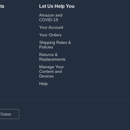
ts
Let Us Help You
Amazon and
COVID-19
Your Account
Your Orders
Shipping Rates &
Policies
Returns &
Replacements
Manage Your
Content and
Devices
Help
 States