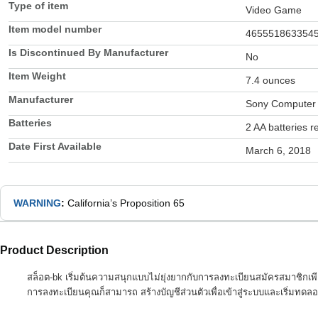
Type of item
Video Game
Item model number
465551863354
Is Discontinued By Manufacturer
No
Item Weight
7.4 ounces
Manufacturer
Sony Computer 
Batteries
2 AA batteries r
Date First Available
March 6, 2018
WARNING
:
California’s Proposition 65
Product Description
สล็อต-bk เริ่มต้นความสนุกแบบไม่ยุ่งยากกับการลงทะเบียนสมัครสมาชิกเพ
การลงทะเบียนคุณก็สามารถ สร้างบัญชีส่วนตัวเพื่อเข้าสู่ระบบและเริ่มทดลอง