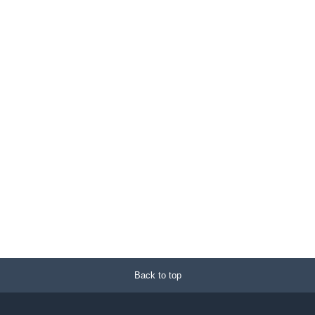
Back to top