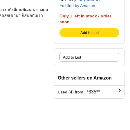
Fulfilled by Amazon
้ว เรายังมีเกมพัฒนาอย่างต่อ
่คลิกเข้ามา ก็สนุกกับเรา
Only 1 left in stock - order
soon.
Add to cart
Add to List
Other sellers on Amazon
$
335
99
Used (4) from