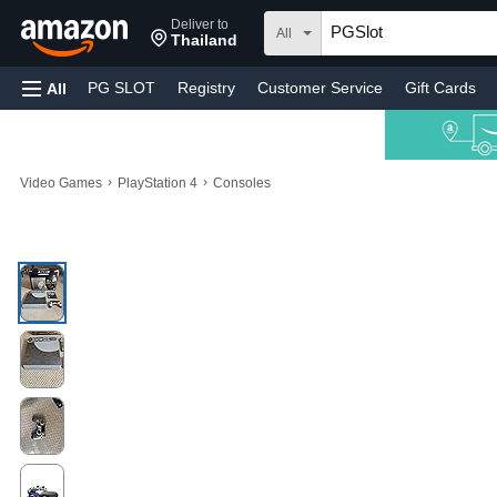
Deliver to
All
Thailand
PG SLOT
Registry
Customer Service
Gift Cards
All
›
›
Video Games
PlayStation 4
Consoles