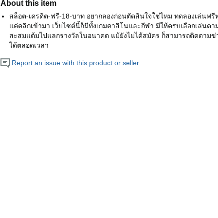
About this item
สล็อต-เครดิต-ฟรี-18-บาท อยากลองก่อนตัดสินใจใช่ไหม ทดลองเล่นฟรีทุกเ
แค่คลิกเข้ามา เว็บไซต์นี้ก็มีทั้งเกมคาสิโนและกีฬา มีให้ครบเลือกเล่นตา
สะสมแต้มไปแลกรางวัลในอนาคต แม้ยังไม่ได้สมัคร ก็สามารถติดตามข่
ได้ตลอดเวลา
Report an issue with this product or seller