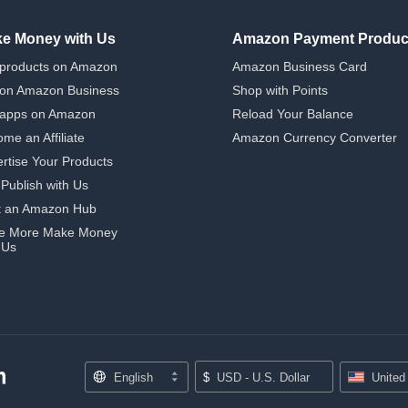
e Money with Us
Amazon Payment Produc
 products on Amazon
Amazon Business Card
 on Amazon Business
Shop with Points
 apps on Amazon
Reload Your Balance
me an Affiliate
Amazon Currency Converter
rtise Your Products
-Publish with Us
t an Amazon Hub
e More Make Money
 Us
English
$
USD - U.S. Dollar
United