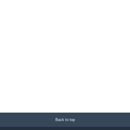
Back to top