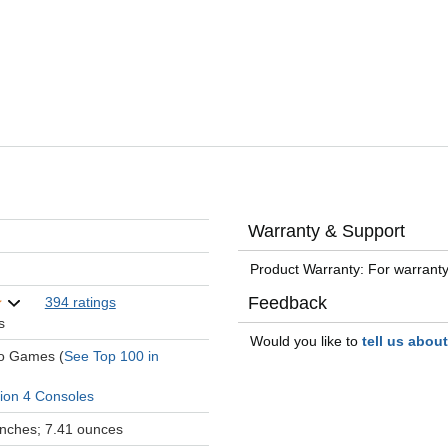
Warranty & Support
Product Warranty: For warranty
Feedback
394 ratings
s
Would you like to
tell us abou
eo Games (
See Top 100 in
tion 4 Consoles
 inches; 7.41 ounces