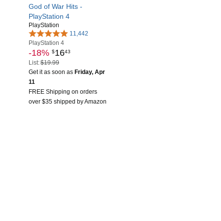
God of War Hits -
PlayStation 4
PlayStation
11,442
PlayStation 4
-18%
16
$
43
List:
$19.99
Get it as soon as
Friday, Apr
11
FREE Shipping on orders
over $35 shipped by Amazon