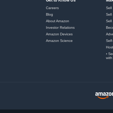
Get to Know Us
Mak
Careers
Sell
Blog
Sell
About Amazon
Sell
Investor Relations
Beco
Amazon Devices
Adve
Amazon Science
Self
Hos
›
Se
with