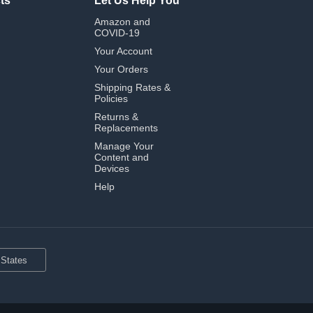
ts
Let Us Help You
Amazon and
COVID-19
Your Account
Your Orders
Shipping Rates &
Policies
Returns &
Replacements
Manage Your
Content and
Devices
Help
 States