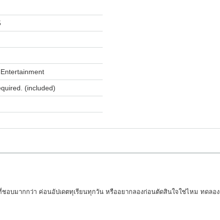
5
Entertainment
equired. (included)
ี่ชอบมากกว่า ค่อนอัปเดตทุเรียนทุกวัน หรืออยากลองก่อนตัดสินใจใช่ไหม ทดลองเล่น