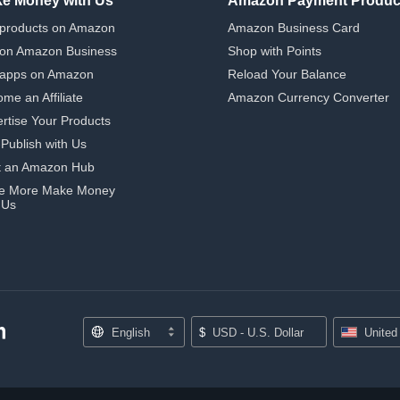
e Money with Us
Amazon Payment Produc
 products on Amazon
Amazon Business Card
 on Amazon Business
Shop with Points
 apps on Amazon
Reload Your Balance
me an Affiliate
Amazon Currency Converter
rtise Your Products
-Publish with Us
t an Amazon Hub
e More Make Money
 Us
English
$
USD - U.S. Dollar
United