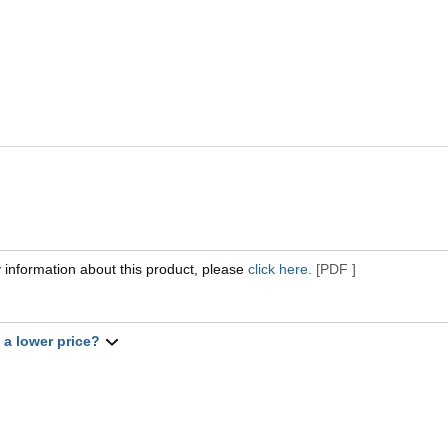
 information about this product, please
click here.
[PDF ]
t a lower price?