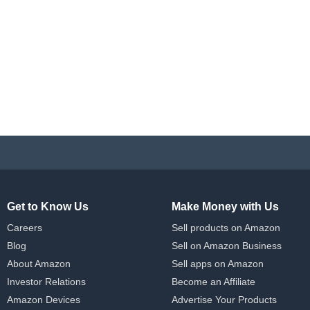
Get to Know Us
Make Money with Us
Careers
Sell products on Amazon
Blog
Sell on Amazon Business
About Amazon
Sell apps on Amazon
Investor Relations
Become an Affiliate
Amazon Devices
Advertise Your Products