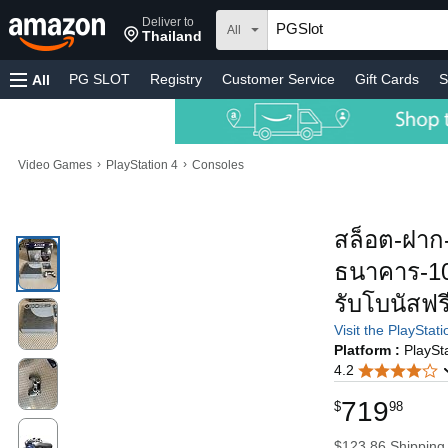
Deliver to
All
Thailand
PG SLOT
Registry
Customer Service
Gift Cards
S
All
›
›
Video Games
PlayStation 4
Consoles
สล็อต-ฝาก-
ธนาคาร-10
รับโบนัสฟร
Visit the PlayStat
Platform :
PlaySt
4.2
719
$
98
$123.86 Shipping