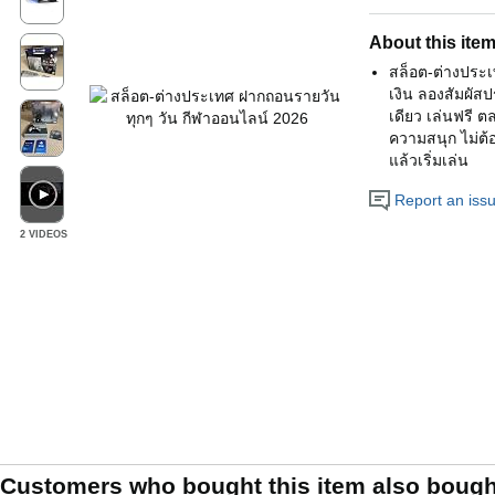
About this ite
สล็อต-ต่างประเท
เงิน ลองสัมผัส
เดียว เล่นฟรี ต
ความสนุก ไม่ต้
แล้วเริ่มเล่น
Report an issue
2 VIDEOS
Customers who bought this item also bough