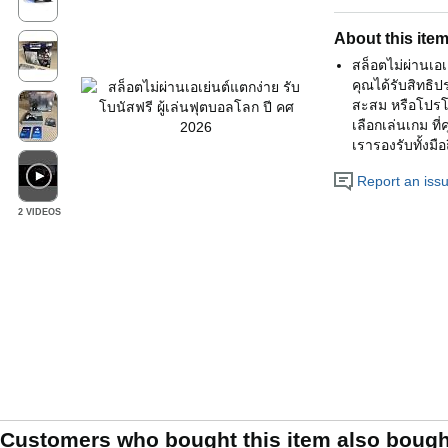
About this ite
สล็อตไม่ผ่านเอ
คุณได้รับสิทธิป
สะสม หรือโปรโม
เลือกเล่นเกม ท
เรารองรับทั้งมื
Report an issue
2 VIDEOS
Customers who bought this item also bough