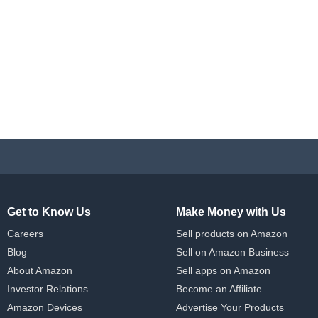
Get to Know Us
Make Money with Us
Careers
Sell products on Amazon
Blog
Sell on Amazon Business
About Amazon
Sell apps on Amazon
Investor Relations
Become an Affiliate
Amazon Devices
Advertise Your Products