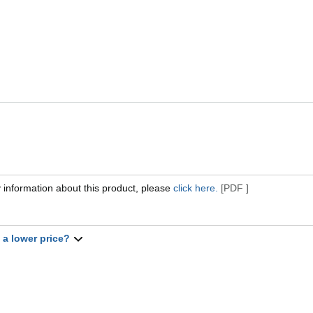
 information about this product, please
click here.
[PDF ]
t a lower price?