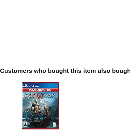
Customers who bought this item also bough