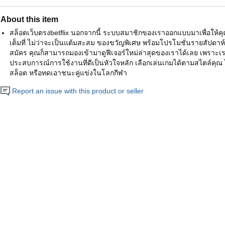
About this item
สล็อตเว็บตรงbetflix นอกจากนี้ ระบบสมาชิกของเราออกแบบมาเพื่อให้คุ
เต็มที่ ไม่ว่าจะเป็นแต้มสะสม ของขวัญพิเศษ พร้อมโปรโมชั่นรายสัปดาห์ที่
สมัคร คุณก็สามารถมองเข้ามาดูฟีเจอร์ใหม่ล่าสุดของเราได้เลย เพรา
ประสบการณ์การใช้งานที่ดีเป็นหัวใจหลัก เลือกเล่นเกมได้ตามสไตล์คุณ 
สล็อต หรือทดเอาชนะคู่แข่งในโลกกีฬา
Report an issue with this product or seller