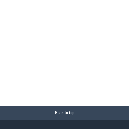
Back to top