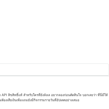
I ลิขสิทธิ์แท้ สำหรับใครที่ยังลังเล อยากลองก่อนตัดสินใจ บอกเลยว่า ที่นี่มีให้
้องเสียเงินเพิ่มแถมยังมีกิจกรรมรายวันที่อัปเดตอย่างเสมอ