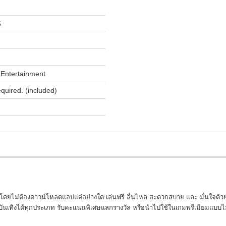
5
Entertainment
equired. (included)
 โดยไม่ต้องดาวน์โหลดแอปแต่อย่างใด เล่นฟรี ลื่นไหล สะดวกสบาย และ มั่นใจด้วย AP
มบันเทิงได้ทุกประเภท รับคะแนนพิเศษแลกรางวัล หรือนำไปใช้ในเกมพรีเมียมแบบไม่ต