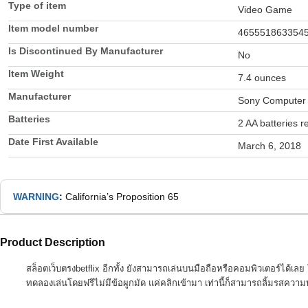
Type of item
Video Game
Item model number
465551863354
Is Discontinued By Manufacturer
No
Item Weight
7.4 ounces
Manufacturer
Sony Computer 
Batteries
2 AA batteries r
Date First Available
March 6, 2018
WARNING
:
California’s Proposition 65
Product Description
สล็อตเว็บตรงbetflix อีกทั้ง ยังสามารถเล่นบนมือถือหรือคอมพิวเตอร์ได้เลย
ทดลองเล่นโดยฟรีไม่มีข้อผูกมัด แค่คลิกเข้ามา เท่านี้ก็สามารถลิ้มรสควา