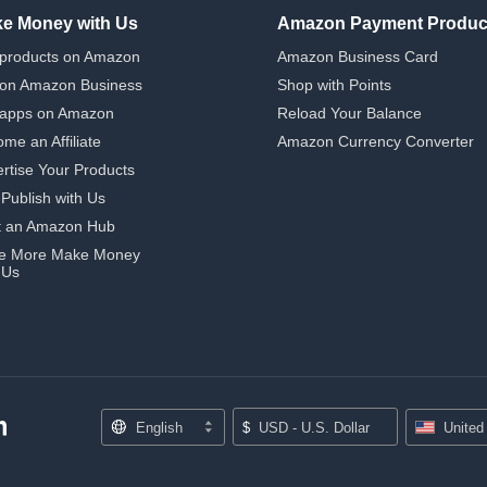
e Money with Us
Amazon Payment Produc
 products on Amazon
Amazon Business Card
 on Amazon Business
Shop with Points
 apps on Amazon
Reload Your Balance
me an Affiliate
Amazon Currency Converter
rtise Your Products
-Publish with Us
t an Amazon Hub
e More Make Money
 Us
English
$
USD - U.S. Dollar
United