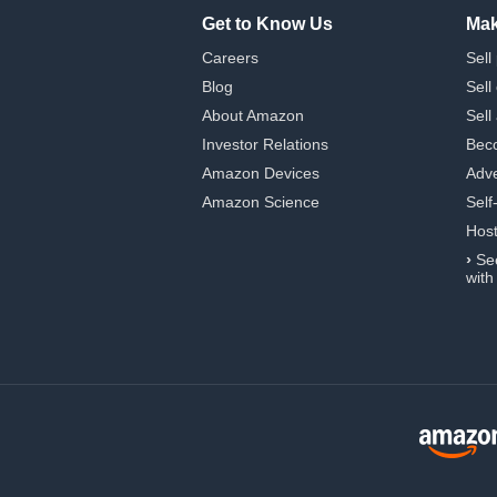
Get to Know Us
Mak
Careers
Sell
Blog
Sell
About Amazon
Sell
Investor Relations
Beco
Amazon Devices
Adve
Amazon Science
Self
Hos
›
Se
with