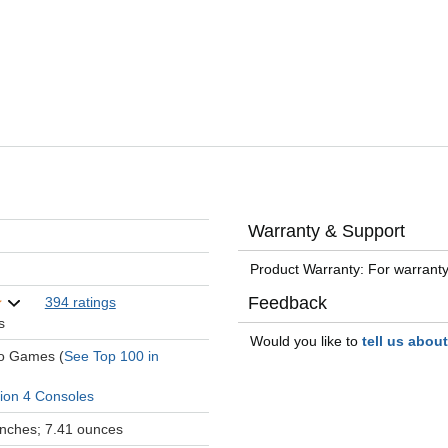
Warranty & Support
Product Warranty: For warranty
Feedback
394 ratings
s
Would you like to
tell us abou
eo Games (
See Top 100 in
tion 4 Consoles
 inches; 7.41 ounces