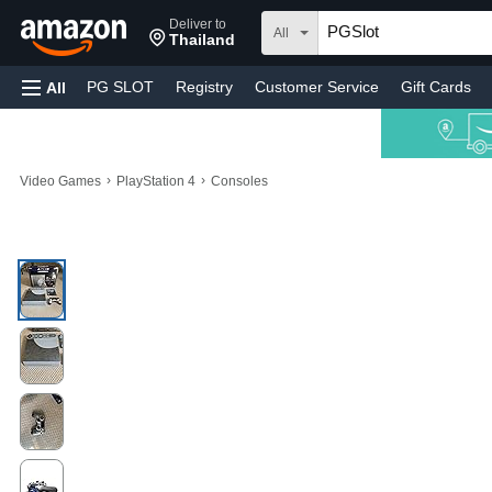
Deliver to
All
Thailand
PG SLOT
Registry
Customer Service
Gift Cards
All
›
›
Video Games
PlayStation 4
Consoles