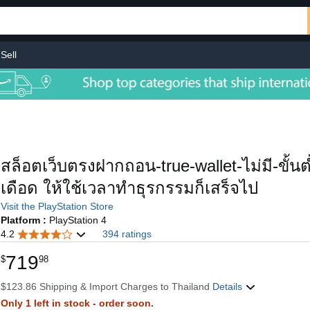
Sell
สล็อตเว็บตรงฝากถอน-true-wallet-ไม่มี-ขั้น
เดือด ให้ใช้เวลาทำธุรกรรมก็เสร็จไป
Visit the PlayStation Store
Platform :
PlayStation 4
4.2
394 ratings
719
$
98
$123.86 Shipping & Import Charges to Thailand
Details
Only 1 left in stock - order soon.