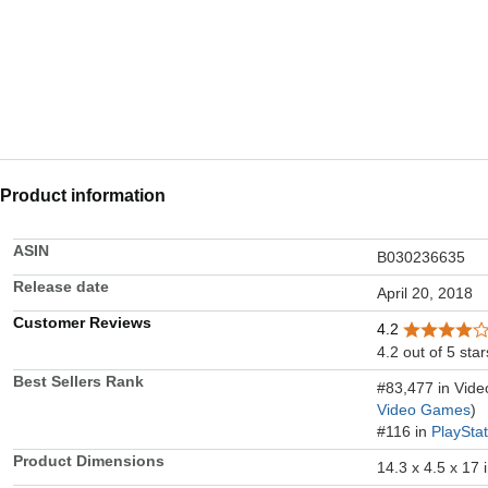
Product information
ASIN
B030236635
Release date
April 20, 2018
Customer Reviews
4.2
4.2 out of 5 star
Best Sellers Rank
#83,477 in Vid
Video Games
)
#116 in
PlaySta
Product Dimensions
14.3 x 4.5 x 17