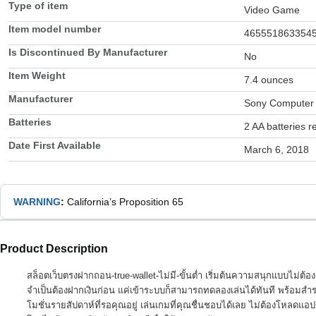
Type of item
Video Game
Item model number
465551863354
Is Discontinued By Manufacturer
No
Item Weight
7.4 ounces
Manufacturer
Sony Computer 
Batteries
2 AA batteries r
Date First Available
March 6, 2018
WARNING
:
California’s Proposition 65
Product Description
สล็อตเว็บตรงฝากถอน-true-wallet-ไม่มี-ขั้นต่ำ เริ่มต้นความสนุกแบบไม่ต้
จำเป็นต้องฝากเงินก่อน แค่เข้าระบบก็สามารถทดลองเล่นได้ทันที พร้อมสำรว
โมชั่นรายสัปดาห์ที่รอคุณอยู่ เล่นเกมที่คุณชื่นชอบได้เลย ไม่ต้องโหลด