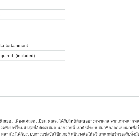
5
Entertainment
equired. (included)
องคิดเยอะ เพียงแค่ลงทะเบียน คุณจะได้รับสิทธิพิเศษอย่างมหาศาล จากเกมหลากหลาย
จฟีเจอร์ใหม่ล่าสุดที่อัปเดตเสมอ นอกจากนี้ เรายังมีระบบสมาชิกออกแบบมาเพื่อให
แอป พลาดไม่ได้กับระบบการแข่งขันโป๊กเกอร์ สปินวงล้อให้ฟรี แพลตฟอร์มรองรับทั้