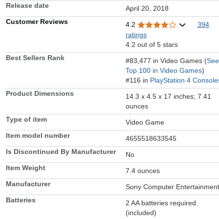
Release date
April 20, 2018
Customer Reviews
4.2
394
ratings
4.2 out of 5 stars
Best Sellers Rank
#83,477 in Video Games (
See
Top 100 in Video Games
)
#116 in
PlayStation 4 Console
Product Dimensions
14.3 x 4.5 x 17 inches; 7.41
ounces
Type of item
Video Game
Item model number
4655518633545
Is Discontinued By Manufacturer
No
Item Weight
7.4 ounces
Manufacturer
Sony Computer Entertainmen
Batteries
2 AA batteries required.
(included)