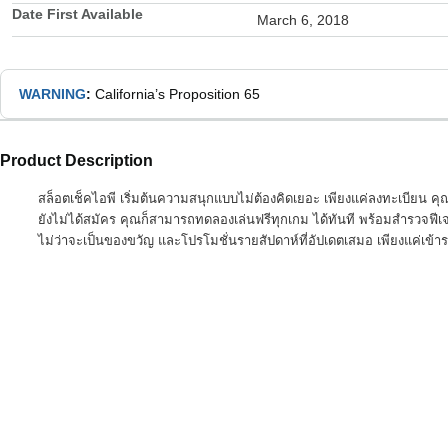
Date First Available
March 6, 2018
WARNING
:
California’s Proposition 65
Product Description
สล็อตเช็คไอพี เริ่มต้นความสนุกแบบไม่ต้องคิดเยอะ เพียงแค่ลงทะเบียน คุ
ยังไม่ได้สมัคร คุณก็สามารถทดลองเล่นฟรีทุกเกม ได้ทันที พร้อมสำรวจฟีเ
ไม่ว่าจะเป็นของขวัญ และโปรโมชั่นรายสัปดาห์ที่อัปเดตเสมอ เพียงแค่เข้าระ