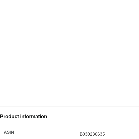
Product information
ASIN
B030236635