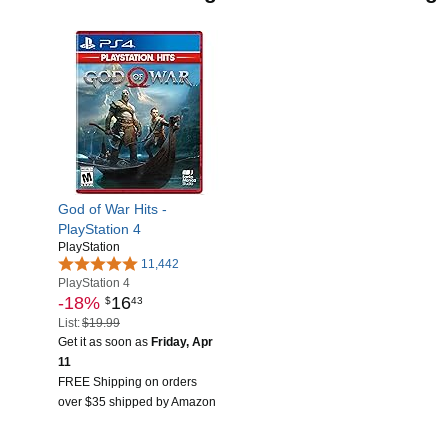
God of War Hits -
PlayStation 4
PlayStation
11,442
PlayStation 4
-18%
16
$
43
List:
$19.99
Get it as soon as
Friday, Apr
11
FREE Shipping on orders
over $35 shipped by Amazon