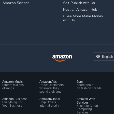
Amazon Science
Self-Publish with Us
Host an Amazon Hub
›
See More Make Money
with Us
English
Amazon Music
Amazon Ads
6pm
Stream millions
Reach customers
Score deals
of songs
wherever they
on fashion brands
spend their time
Amazon Business
AmazonGlobal
Amazon Web
Everything For
Ship Orders
Services
Your Business
Internationally
Scalable Cloud
Computing
Services