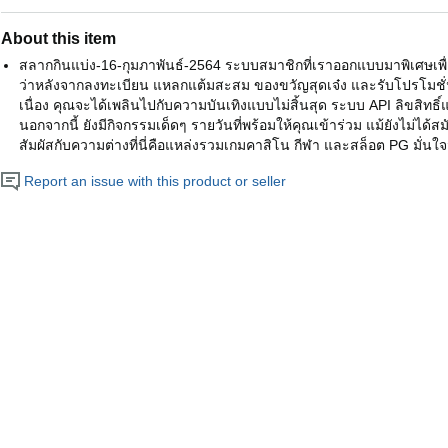
About this item
สลากกินแบ่ง-16-กุมภาพันธ์-2564 ระบบสมาชิกที่เราออกแบบมาพิเศษเพื่
ว่าหลังจากลงทะเบียน แหลกแต้มสะสม ของขวัญสุดเจ๋ง และรับโปรโมชั่นร
เนื่อง คุณจะได้เพลินไปกับความบันเทิงแบบไม่สิ้นสุด ระบบ API ลิขสิทธิ
นอกจากนี้ ยังมีกิจกรรมเด็ดๆ รายวันที่พร้อมให้คุณเข้าร่วม แม้ยังไม่ได้สมั
สัมผัสกับความต่างที่นี่คือแหล่งรวมเกมคาสิโน กีฬา และสล็อต PG มั่น
Report an issue with this product or seller