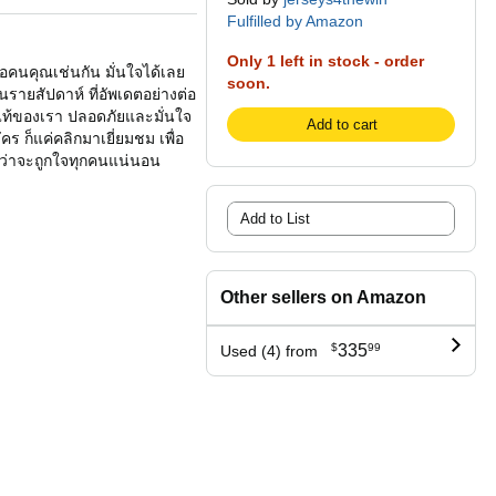
Fulfilled by Amazon
Only 1 left in stock - order
อคนคุณเช่นกัน มั่นใจได้เลย
soon.
ายสัปดาห์ ที่อัพเดตอย่างต่อ
์แท้ของเรา ปลอดภัยและมั่นใจ
Add to cart
คร ก็แค่คลิกมาเยี่ยมชม เพื่อ
ใจว่าจะถูกใจทุกคนแน่นอน
Add to List
Other sellers on Amazon
$
335
99
Used (4) from