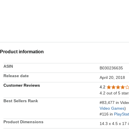
Product information
ASIN
B030236635
Release date
April 20, 2018
Customer Reviews
4.2
4.2 out of 5 star
Best Sellers Rank
#83,477 in Vid
Video Games
)
#116 in
PlaySta
Product Dimensions
14.3 x 4.5 x 17