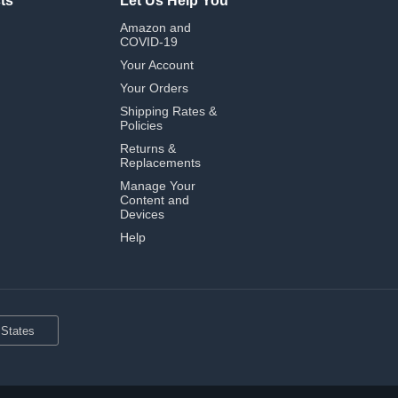
ts
Let Us Help You
Amazon and
COVID-19
Your Account
Your Orders
Shipping Rates &
Policies
Returns &
Replacements
Manage Your
Content and
Devices
Help
 States