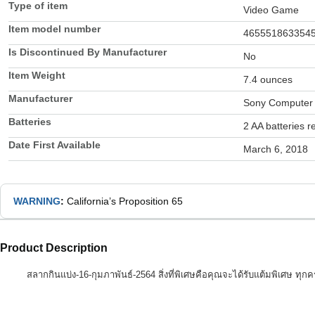
Type of item
Video Game
Item model number
465551863354
Is Discontinued By Manufacturer
No
Item Weight
7.4 ounces
Manufacturer
Sony Computer 
Batteries
2 AA batteries r
Date First Available
March 6, 2018
WARNING
:
California’s Proposition 65
Product Description
สลากกินแบ่ง-16-กุมภาพันธ์-2564 สิ่งที่พิเศษคือคุณจะได้รับแต้มพิเศษ ทุกครั