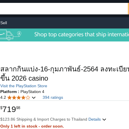
Sell
สลากกินแบ่ง-16-กุมภาพันธ์-2564 ลงทะเบียน
ขึ้น 2026 casino
Visit the PlayStation Store
Platform :
PlayStation 4
4.2
394 ratings
719
$
98
$123.86 Shipping & Import Charges to Thailand
Details
Only 1 left in stock - order soon.