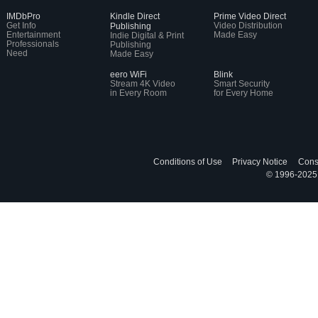
IMDbPro
Kindle Direct
Prime Video Direct
Get Info
Video Distribution
Publishing
Entertainment
Made Easy
Indie Digital & Print
Professionals
Publishing
Need
Made Easy
eero WiFi
Blink
Stream 4K Video
Smart Security
in Every Room
for Every Home
Conditions of Use
Privacy Notice
Cons
© 1996-2025, 