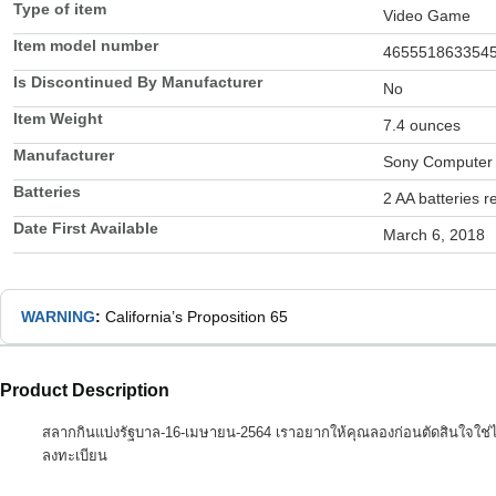
Type of item
Video Game
Item model number
465551863354
Is Discontinued By Manufacturer
No
Item Weight
7.4 ounces
Manufacturer
Sony Computer 
Batteries
2 AA batteries r
Date First Available
March 6, 2018
WARNING
:
California’s Proposition 65
Product Description
สลากกินแบ่งรัฐบาล-16-เมษายน-2564 เราอยากให้คุณลองก่อนตัดสินใจใช่ไหม
ลงทะเบียน