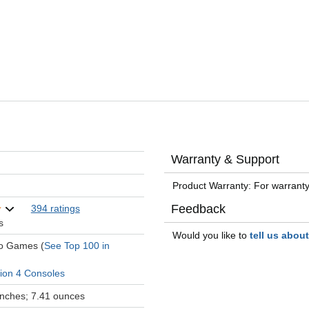
Warranty & Support
Product Warranty: For warranty
Feedback
394 ratings
s
Would you like to
tell us abou
eo Games (
See Top 100 in
tion 4 Consoles
 inches; 7.41 ounces