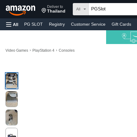
Deliver to
All
Thailand
PG SLOT
Registry
Customer Service
Gift Cards
All
›
›
Video Games
PlayStation 4
Consoles