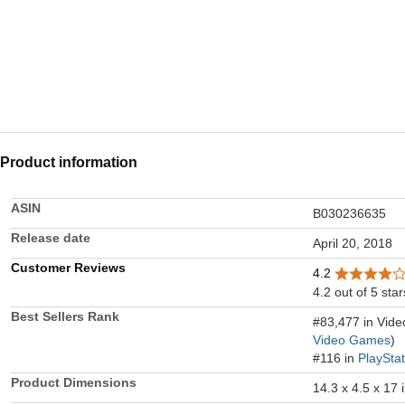
Product information
ASIN
B030236635
Release date
April 20, 2018
Customer Reviews
4.2
4.2 out of 5 star
Best Sellers Rank
#83,477 in Vid
Video Games
)
#116 in
PlaySta
Product Dimensions
14.3 x 4.5 x 17