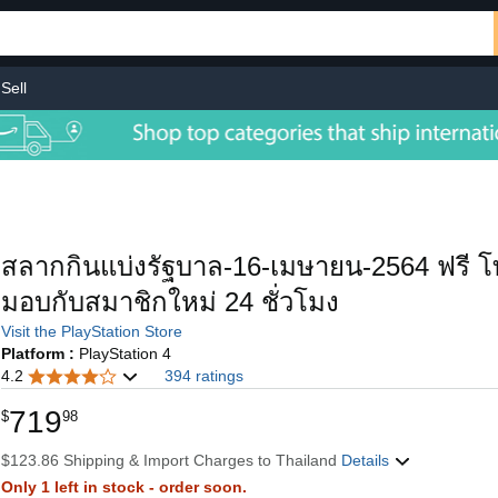
Sell
สลากกินแบ่งรัฐบาล-16-เมษายน-2564 ฟรี โท
มอบกับสมาชิกใหม่ 24 ชั่วโมง
Visit the PlayStation Store
Platform :
PlayStation 4
4.2
394 ratings
719
$
98
$123.86 Shipping & Import Charges to Thailand
Details
Only 1 left in stock - order soon.