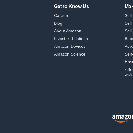
Get to Know Us
Mak
Careers
Sell
Blog
Sell
About Amazon
Sell
Investor Relations
Beco
Amazon Devices
Adve
Amazon Science
Self
Hos
›
Se
with