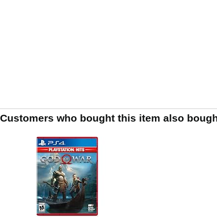
Customers who bought this item also bough