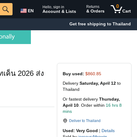
0
Returns
Hello, sign in
EN
& Orders
Cart
Account & Lists
Get free shipping to Thailand
เค็น 2026 ส่ง
Buy used:
$860.85
Delivery
Saturday, April 12
to
Thailand
Or fastest delivery
Thursday,
April 10
. Order within
16 hrs 8
mins
Deliver to
Thailand
Used: Very Good
|
Details
Sold by
jerseys4thewin