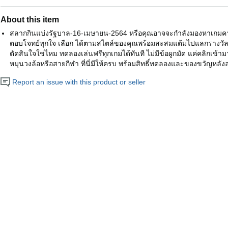
About this item
สลากกินแบ่งรัฐบาล-16-เมษายน-2564 หรือคุณอาจจะกำลังมองหาเกมคาสิโ
ตอบโจทย์ทุกใจ เลือก ได้ตามสไตล์ของคุณพร้อมสะสมแต้มไปแลกรางว
ตัดสินใจใช่ไหม ทดลองเล่นฟรีทุกเกมได้ทันที ไม่มีข้อผูกมัด แค่คลิกเข
หมุนวงล้อหรือสายกีฬา ที่นี่มีให้ครบ พร้อมสิทธิ์ทดลองและของขวัญหลั
Report an issue with this product or seller