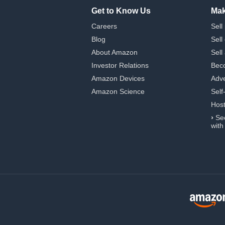
Get to Know Us
Mak
Careers
Sell
Blog
Sell
About Amazon
Sell
Investor Relations
Beco
Amazon Devices
Adve
Amazon Science
Self
Hos
›
Se
with