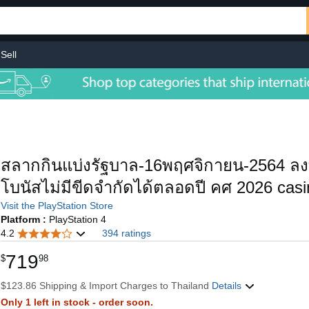
Sell
สลากกินแบ่งรัฐบาล-16พฤศจิกายน-2564 ลงท
โบนัสไม่มีขีดจำกัดได้ตลอดปี คศ 2026 casi
Visit the PlayStation Store
Platform :
PlayStation 4
4.2
394 ratings
719
$
98
$123.86 Shipping & Import Charges to Thailand
Details
Only 1 left in stock - order soon.