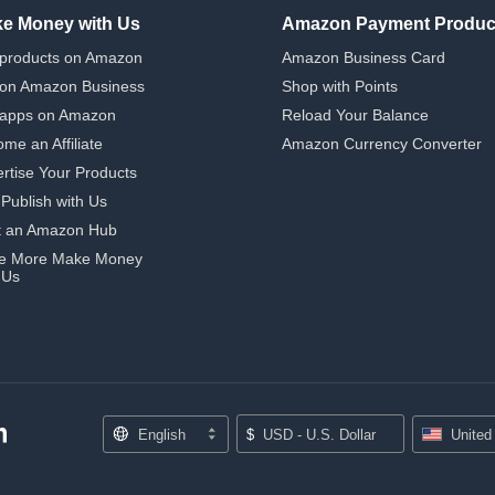
e Money with Us
Amazon Payment Produc
 products on Amazon
Amazon Business Card
 on Amazon Business
Shop with Points
 apps on Amazon
Reload Your Balance
me an Affiliate
Amazon Currency Converter
rtise Your Products
-Publish with Us
t an Amazon Hub
e More Make Money
 Us
English
$
USD - U.S. Dollar
United