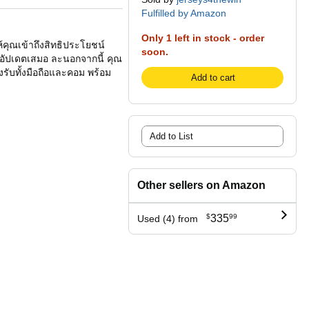
Fulfilled by Amazon
Only 1 left in stock - order
ุณเข้าถึงสิทธิประโยชน์
soon.
ี่อัปเดตเสมอ ละนอกจากนี้ คุณ
รับทั้งมือถือและคอม พร้อม
Add to cart
Add to List
Other sellers on Amazon
$
335
99
Used (4) from