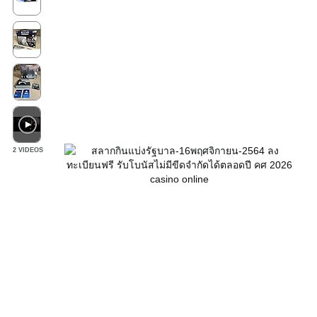
2 VIDEOS