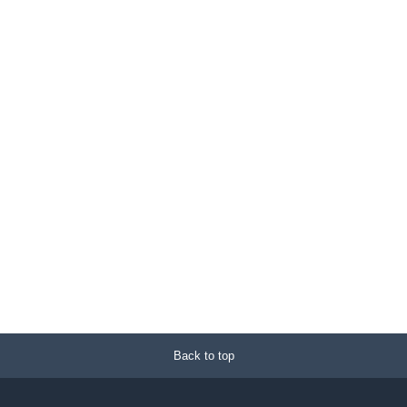
Back to top