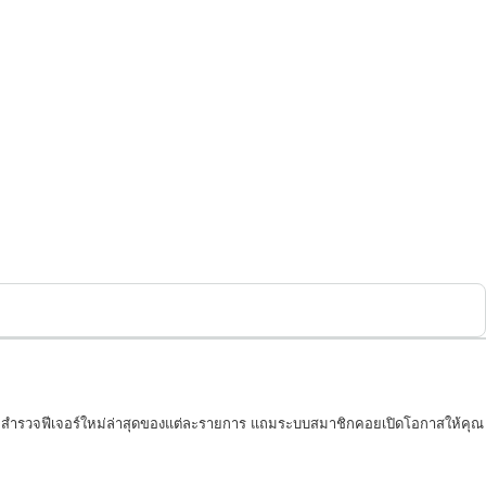
มารถสำรวจฟีเจอร์ใหม่ล่าสุดของแต่ละรายการ แถมระบบสมาชิกคอยเปิดโอกาสให้คุณ