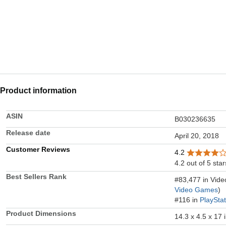
Product information
ASIN
B030236635
Release date
April 20, 2018
Customer Reviews
4.2
4.2 out of 5 star
Best Sellers Rank
#83,477 in Vid
Video Games
)
#116 in
PlaySta
Product Dimensions
14.3 x 4.5 x 17