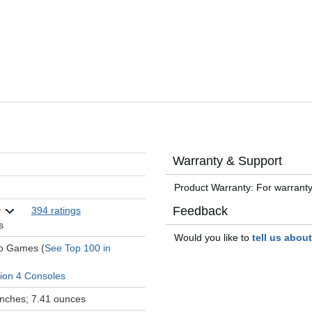
Warranty & Support
Product Warranty: For warranty
Feedback
394 ratings
s
Would you like to
tell us abou
eo Games (
See Top 100 in
tion 4 Consoles
 inches; 7.41 ounces