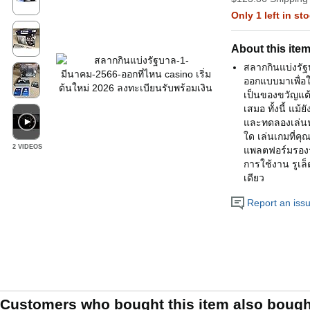
Only 1 left in st
About this ite
สลากกินแบ่งรั
ออกแบบมาเพื่อให
เป็นของขวัญแต้
เสมอ ทั้งนี้ แม้
และทดลองเล่นฟรี
ใด เล่นเกมที่ค
2 VIDEOS
แพลตฟอร์มรองร
การใช้งาน รูเล็
เดียว
Report an issue
Customers who bought this item also bough