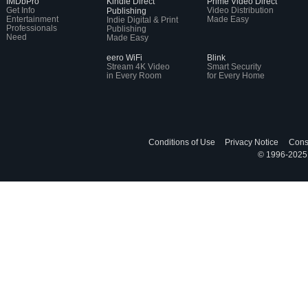
IMDbPro
Kindle Direct
Prime Video Direct
Get Info
Video Distribution
Publishing
Entertainment
Made Easy
Indie Digital & Print
Professionals
Publishing
Need
Made Easy
eero WiFi
Blink
Stream 4K Video
Smart Security
in Every Room
for Every Home
Conditions of Use
Privacy Notice
Cons
© 1996-2025, 