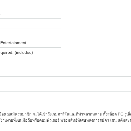
5
Entertainment
equired. (included)
เมื่อคุณสมัครสมาชิก จะได้เข้าถึงเกมคาสิโนและกีฬาหลากหลาย ทั้งสล็อต PG รูเล
้งานง่ายทั้งบนมือถือหรือคอมพิวเตอร์ พร้อมสิทธิพิเศษหลังการสมัคร เช่น แต้ม