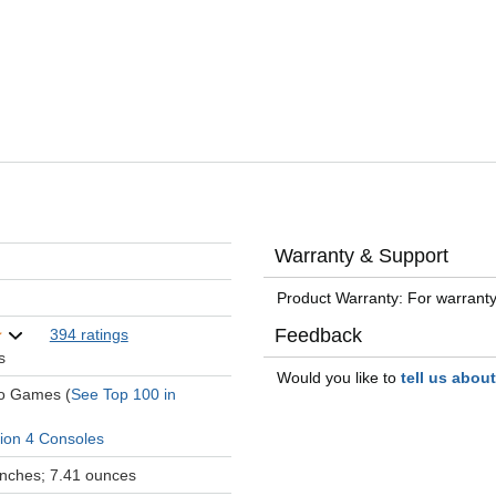
Warranty & Support
Product Warranty: For warranty
Feedback
394 ratings
s
Would you like to
tell us abou
eo Games (
See Top 100 in
tion 4 Consoles
 inches; 7.41 ounces