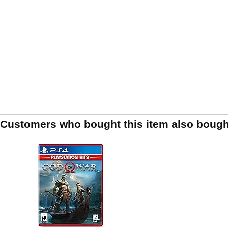
Customers who bought this item also bough