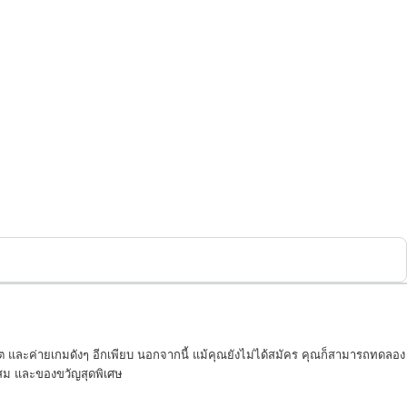
็ต และค่ายเกมดังๆ อีกเพียบ นอกจากนี้ แม้คุณยังไม่ได้สมัคร คุณก็สามารถทดลอง
สะสม และของขวัญสุดพิเศษ