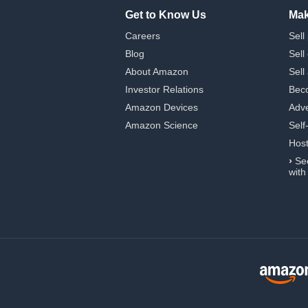
Get to Know Us
Mak
Careers
Sell
Blog
Sell
About Amazon
Sell
Investor Relations
Beco
Amazon Devices
Adve
Amazon Science
Self
Hos
›
Se
with