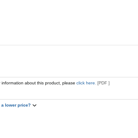
 information about this product, please
click here.
[PDF ]
t a lower price?