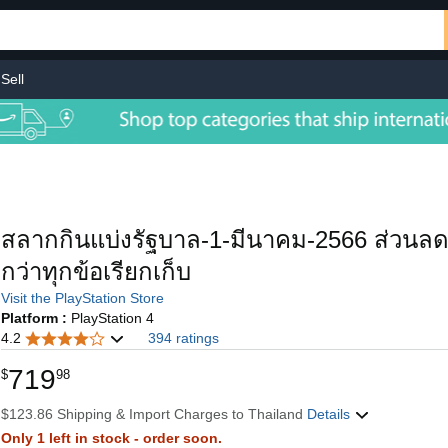
Sell
สลากกินแบ่งรัฐบาล-1-มีนาคม-2566 ส่วนลดอั
กว่าทุกข้อเรียกเก็บ
Visit the PlayStation Store
Platform :
PlayStation 4
4.2
394 ratings
719
$
98
$123.86 Shipping & Import Charges to Thailand
Details
Only 1 left in stock - order soon.