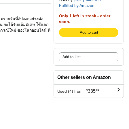
Fulfilled by Amazon
Only 1 left in stock - order
มรายวันที่อัปเดตอย่างต่อ
soon.
ล่น จะได้รับแต้มพิเศษ ใช้แลก
สบการณ์ใหม่ ของโลกออนไลน์ ที่
Add to cart
Add to List
Other sellers on Amazon
$
335
99
Used (4) from