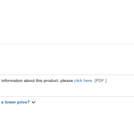
 information about this product, please
click here.
[PDF ]
t a lower price?