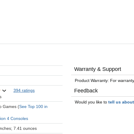
Warranty & Support
Product Warranty: For warranty
Feedback
394 ratings
s
Would you like to
tell us abou
eo Games (
See Top 100 in
tion 4 Consoles
 inches; 7.41 ounces