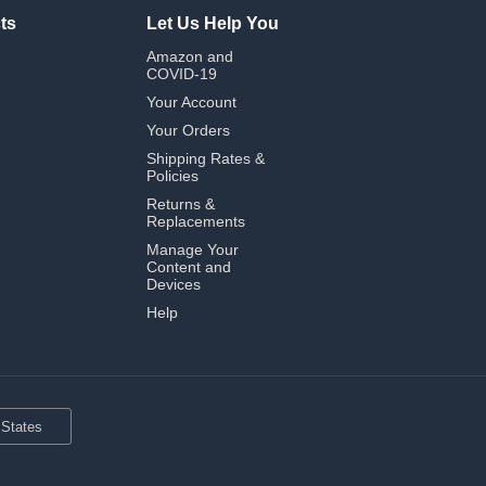
ts
Let Us Help You
Amazon and
COVID-19
Your Account
Your Orders
Shipping Rates &
Policies
Returns &
Replacements
Manage Your
Content and
Devices
Help
 States