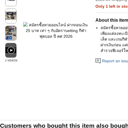
Only 1 left in st
About this ite
สมัครซื้อหวยออ
เพียงแค่ลงทะเบ
เล็ต และเกมกีฬา
ฝากเงินก่อน แค
สำรวจฟีเจอร์ให
Report an issue
2 VIDEOS
Customers who bought this item also bough