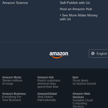
Amazon Science
Self-Publish with Us
Host an Amazon Hub
›
See More Make Money
with Us
English
Amazon Music
Amazon Ads
6pm
Stream millions
Reach customers
Score deals
of songs
wherever they
on fashion brands
spend their time
Amazon Business
AmazonGlobal
Amazon Web
Everything For
Ship Orders
Services
Your Business
Internationally
Scalable Cloud
Computing
Services