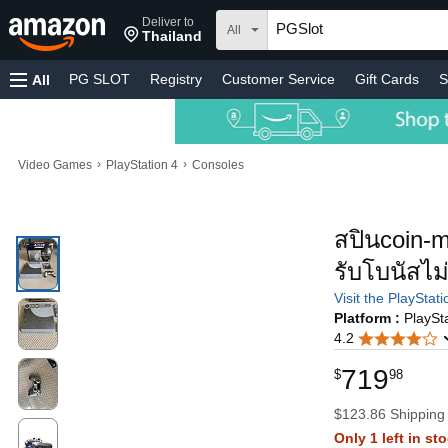
Deliver to
All
Thailand
PG SLOT
Registry
Customer Service
Gift Cards
S
All
›
›
Video Games
PlayStation 4
Consoles
สปินcoin-m
รับโบนัสไม
Visit the PlayStat
Platform :
PlaySt
4.2
719
$
98
$123.86 Shipping
Only 1 left in st