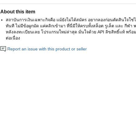
About this item
สถาบันการเงินเฉพาะกิจคือ แม้ยังไม่ได้สมัคร อยากลองก่อนตัดสินใจใช่
ทันที ไม่มีข้อผูกมัด แค่คลิกเข้ามา ที่นี่มีให้ครบทั้งสล็อต รูเล็ต และ ก
หลังลงทะเบียนเลย โปรแกรมใหม่ล่าสุด มั่นใจด้วย API ลิขสิทธิ์แท้ พร้อ
ต่อเนื่อง
Report an issue with this product or seller