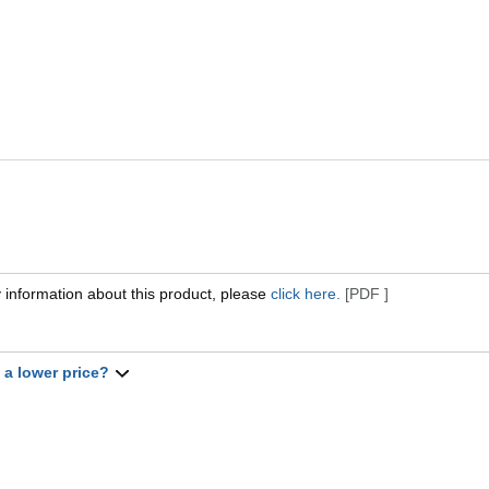
 information about this product, please
click here.
[PDF ]
t a lower price?