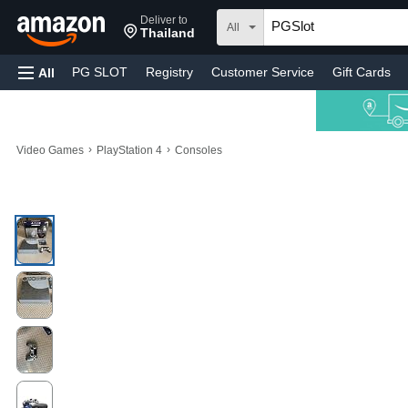
Deliver to
All
Thailand
PG SLOT
Registry
Customer Service
Gift Cards
All
›
›
Video Games
PlayStation 4
Consoles