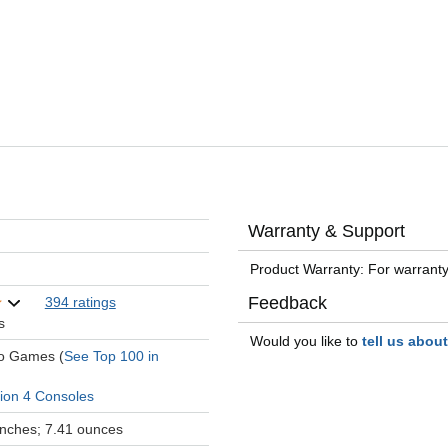
Warranty & Support
Product Warranty: For warranty
Feedback
394 ratings
s
Would you like to
tell us abou
eo Games (
See Top 100 in
tion 4 Consoles
 inches; 7.41 ounces