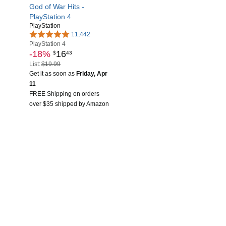
God of War Hits -
PlayStation 4
PlayStation
11,442
PlayStation 4
-18%
16
$
43
List:
$19.99
Get it as soon as
Friday, Apr
11
FREE Shipping on orders
over $35 shipped by Amazon