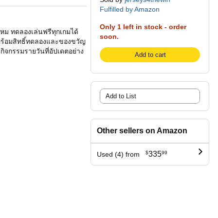
Fulfilled by Amazon
Only 1 left in stock - order
ไหม ทดลองเล่นฟรีทุกเกมได้
soon.
ีฬา พร้อมสิทธิ์ทดลองและของขวัญ
มกิจกรรมรายวันที่อัปเดตอย่าง
Add to cart
Add to List
Other sellers on Amazon
$
335
99
Used (4) from