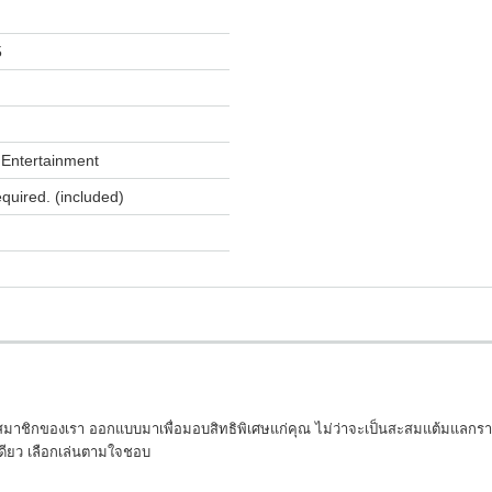
5
Entertainment
equired. (included)
าชิกของเรา ออกแบบมาเพื่อมอบสิทธิพิเศษแก่คุณ ไม่ว่าจะเป็นสะสมแต้มแลกรางวัล 
เดียว เลือกเล่นตามใจชอบ