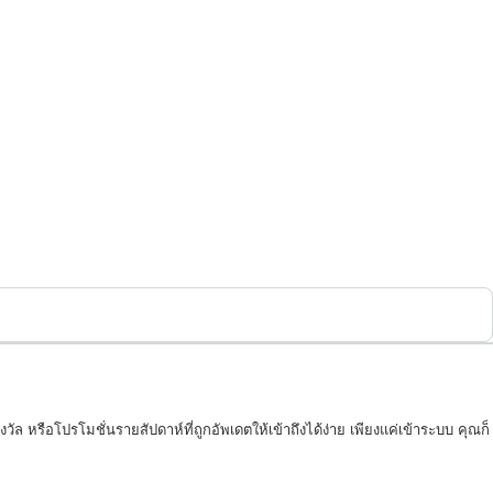
หรือโปรโมชั่นรายสัปดาห์ที่ถูกอัพเดตให้เข้าถึงได้ง่าย เพียงแค่เข้าระบบ คุณก็