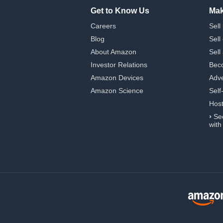
Get to Know Us
Mak
Careers
Sell
Blog
Sell
About Amazon
Sell
Investor Relations
Beco
Amazon Devices
Adve
Amazon Science
Self
Hos
›
Se
with