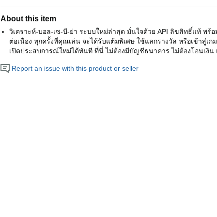
About this item
วิเคราะห์-บอล-เซ-บี-ย่า ระบบใหม่ล่าสุด มั่นใจด้วย API ลิขสิทธิ์แท้ พร้
ต่อเนื่อง ทุกครั้งที่คุณเล่น จะได้รับแต้มพิเศษ ใช้แลกรางวัล หรือเข้าสู่เก
เปิดประสบการณ์ใหม่ได้ทันที ที่นี่ ไม่ต้องมีบัญชีธนาคาร ไม่ต้องโอนเงิน 
Report an issue with this product or seller