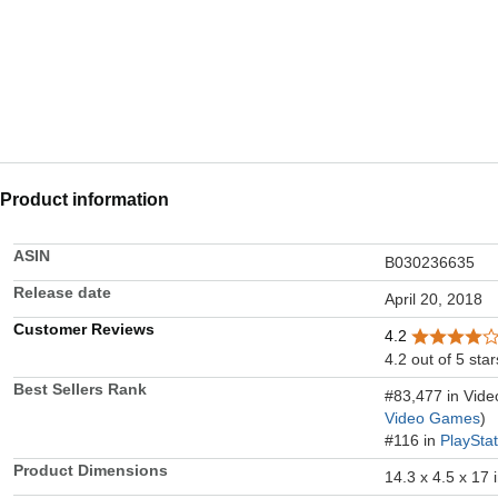
Product information
ASIN
B030236635
Release date
April 20, 2018
Customer Reviews
4.2
4.2 out of 5 star
Best Sellers Rank
#83,477 in Vid
Video Games
)
#116 in
PlaySta
Product Dimensions
14.3 x 4.5 x 17