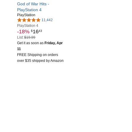
God of War Hits -
PlayStation 4
PlayStation
11,442
PlayStation 4
-18%
16
$
43
List:
$19.99
Get it as soon as
Friday, Apr
11
FREE Shipping on orders
over $35 shipped by Amazon