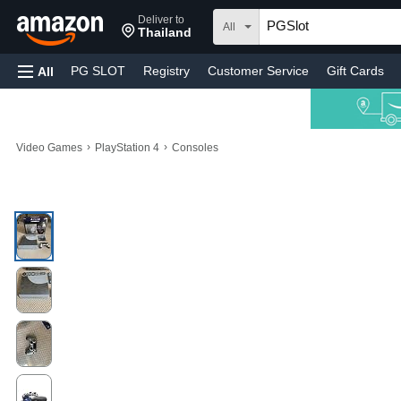
Deliver to
All
Thailand
PG SLOT
Registry
Customer Service
Gift Cards
All
›
›
Video Games
PlayStation 4
Consoles