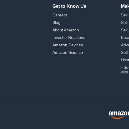
Get to Know Us
Mak
Careers
Sell
Blog
Sell
About Amazon
Sell
Investor Relations
Beco
Amazon Devices
Adve
Amazon Science
Self
Hos
›
Se
with