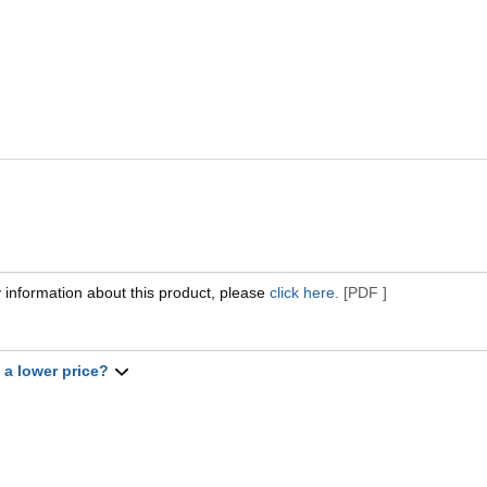
 information about this product, please
click here.
[PDF ]
t a lower price?