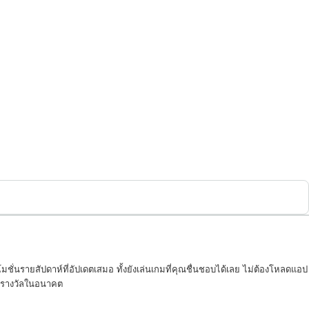
่นรายสัปดาห์ที่อัปเดตเสมอ ทั้งยังเล่นเกมที่คุณชื่นชอบได้เลย ไม่ต้องโหลดแอป
กรางวัลในอนาคต