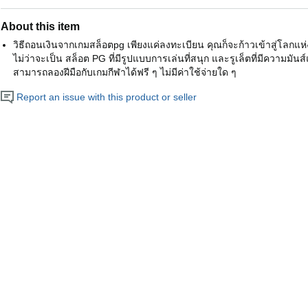
About this item
วิธีถอนเงินจากเกมสล็อตpg เพียงแค่ลงทะเบียน คุณก็จะก้าวเข้าสู่โล
ไม่ว่าจะเป็น สล็อต PG ที่มีรูปแบบการเล่นที่สนุก และรูเล็ตที่มีความมัน
สามารถลองฝีมือกับเกมกีฬาได้ฟรี ๆ ไม่มีค่าใช้จ่ายใด ๆ
Report an issue with this product or seller