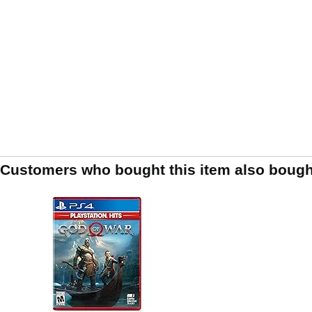
Customers who bought this item also bough