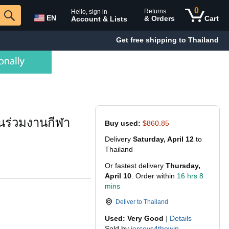
0
Returns
Hello, sign in
EN
& Orders
Cart
Account & Lists
Get free shipping to Thailand
อนร่วมงานกีฬา
Buy used:
$860.85
Delivery
Saturday, April 12
to
Thailand
Or fastest delivery
Thursday,
April 10
. Order within
16 hrs 8
mins
Deliver to
Thailand
Used: Very Good
|
Details
Sold by
jerseys4thewin