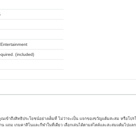
5
Entertainment
equired. (included)
้าถึงสิทธิประโยชน์อย่างเต็มที่ ไม่ว่าจะเป็น แจกของขวัญแต้มสะสม หรือโปรโมชั
าน แถม เกมคาสิโนและกีฬาในที่เดียว เลือกเล่นได้ตามสไตล์และสะสมแต้มไปแล