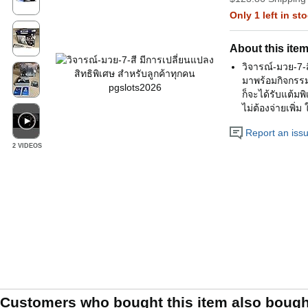
Only 1 left in st
About this ite
วิจารณ์-มวย-7-สี
มาพร้อมกิจกรรมรา
ก็จะได้รับแต้มพ
ไม่ต้องจ่ายเพิ่
Report an issue
2 VIDEOS
Customers who bought this item also bough