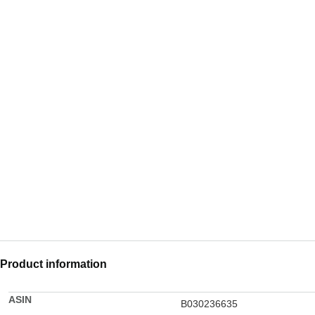
Product information
ASIN
B030236635