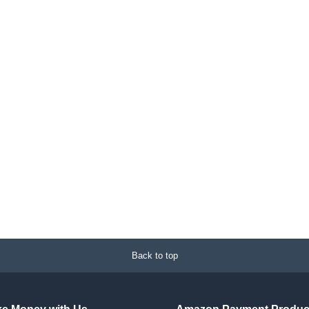
Back to top