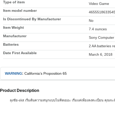
Type of item
Video Game
Item model number
465551863354
Is Discontinued By Manufacturer
No
Item Weight
7.4 ounces
Manufacturer
Sony Computer 
Batteries
2 AA batteries r
Date First Available
March 6, 2018
WARNING
:
California’s Proposition 65
Product Description
ลุงชัย-slot เริ่มต้นความสนุกแบบไม่คิดเยอะ เริ่มแค่เพียงลงทะเบียน คุณ