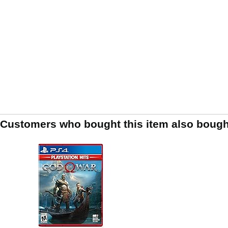
Customers who bought this item also bough