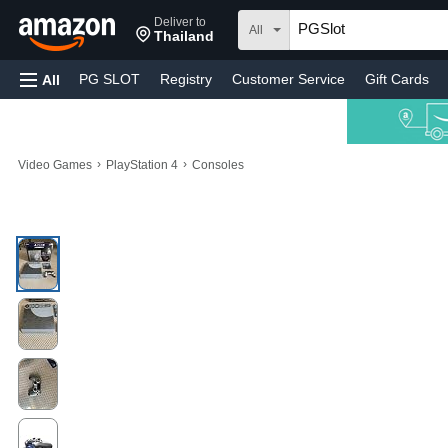
Deliver to
All
Thailand
PG SLOT
Registry
Customer Service
Gift Cards
All
›
›
Video Games
PlayStation 4
Consoles