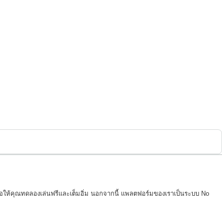
มรอให้คุณทดลองเล่นฟรีและเต็มอิ่ม นอกจากนี้ แพลตฟอร์มของเราเป็นระบบ No