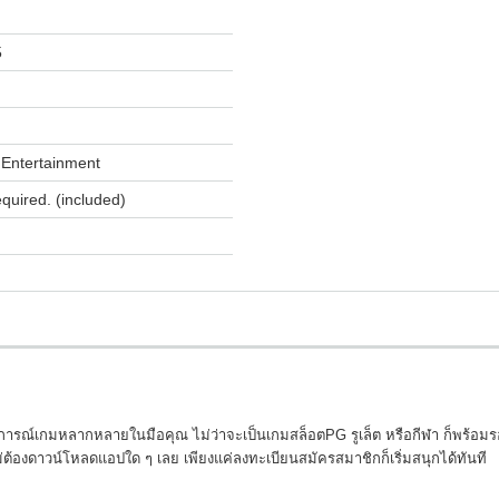
5
Entertainment
equired. (included)
สบการณ์เกมหลากหลายในมือคุณ ไม่ว่าจะเป็นเกมสล็อตPG รูเล็ต หรือกีฬา ก็พร้อ
่ต้องดาวน์โหลดแอปใด ๆ เลย เพียงแค่ลงทะเบียนสมัครสมาชิกก็เริ่มสนุกได้ทันที