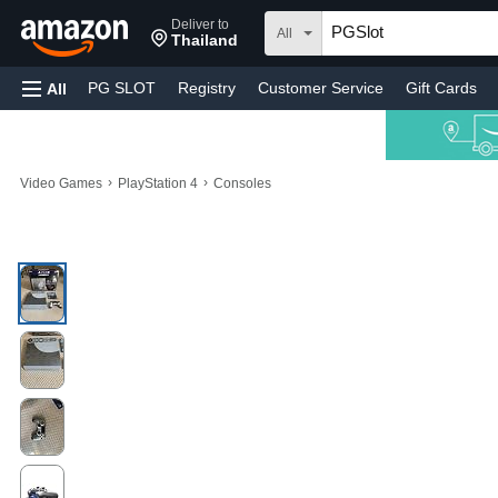
Deliver to
All
Thailand
PG SLOT
Registry
Customer Service
Gift Cards
All
›
›
Video Games
PlayStation 4
Consoles