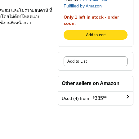
Fulfilled by Amazon
สะสม และโปรรายสัปดาห์ ที่
ชอบโดยไม่ต้องโหลดแอป
Only 1 left in stock - order
้งานที่เหนือกว่า
soon.
Add to cart
Add to List
Other sellers on Amazon
$
335
99
Used (4) from