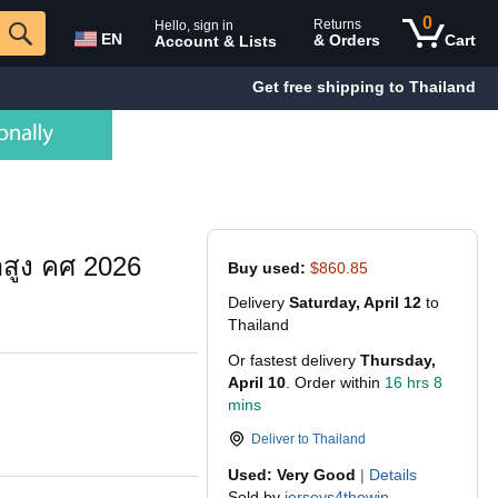
0
Returns
Hello, sign in
EN
& Orders
Cart
Account & Lists
Get free shipping to Thailand
าสูง คศ 2026
Buy used:
$860.85
Delivery
Saturday, April 12
to
Thailand
Or fastest delivery
Thursday,
April 10
. Order within
16 hrs 8
mins
Deliver to
Thailand
Used: Very Good
|
Details
Sold by
jerseys4thewin