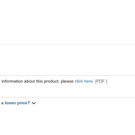
 information about this product, please
click here.
[PDF ]
t a lower price?