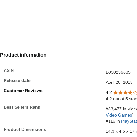
Product information
ASIN
B030236635
Release date
April 20, 2018
Customer Reviews
4.2
4.2 out of 5 star
Best Sellers Rank
#83,477 in Vid
Video Games
)
#116 in
PlaySta
Product Dimensions
14.3 x 4.5 x 17