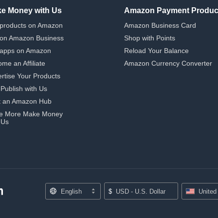
e Money with Us
Amazon Payment Produc
 products on Amazon
Amazon Business Card
 on Amazon Business
Shop with Points
 apps on Amazon
Reload Your Balance
me an Affiliate
Amazon Currency Converter
rtise Your Products
-Publish with Us
t an Amazon Hub
e More Make Money
 Us
English
$
USD - U.S. Dollar
United