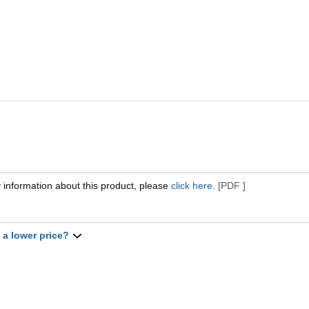
 information about this product, please
click here.
[PDF ]
t a lower price?