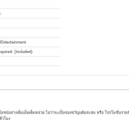
5
Entertainment
equired. (included)
ชน์อย่างเต็มเม็ดเต็มหน่วย ไม่ว่าจะเป็นของขวัญแต้มสะสม หรือ โปรโมชั่นรายสัปด
ั่วโมง