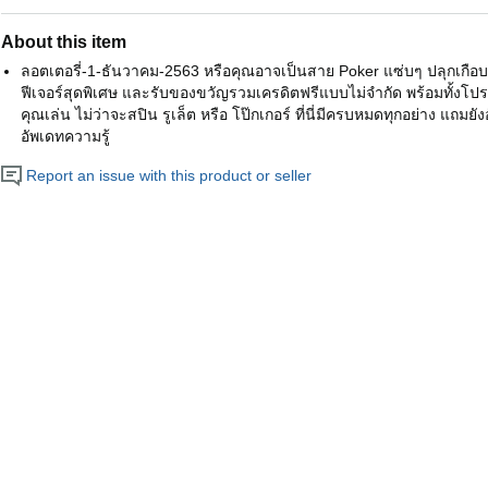
About this item
ลอตเตอรี่-1-ธันวาคม-2563 หรือคุณอาจเป็นสาย Poker แซ่บๆ ปลุกเกือบทุ
ฟีเจอร์สุดพิเศษ และรับของขวัญรวมเครดิตฟรีแบบไม่จำกัด พร้อมทั้งโปร
คุณเล่น ไม่ว่าจะสปิน รูเล็ต หรือ โป๊กเกอร์ ที่นี่มีครบหมดทุกอย่าง แถมยั
อัพเดทความรู้
Report an issue with this product or seller