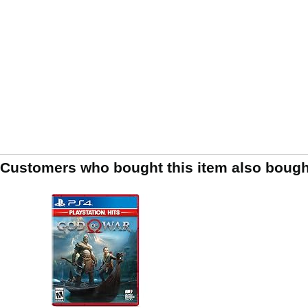
Customers who bought this item also bough