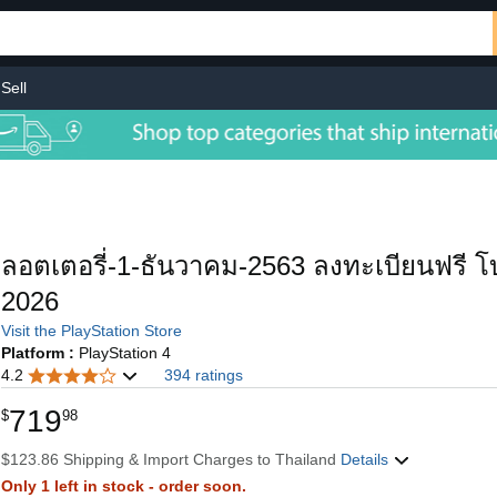
Sell
ลอตเตอรี่-1-ธันวาคม-2563 ลงทะเบียนฟรี โ
2026
Visit the PlayStation Store
Platform :
PlayStation 4
4.2
394 ratings
719
$
98
$123.86 Shipping & Import Charges to Thailand
Details
Only 1 left in stock - order soon.