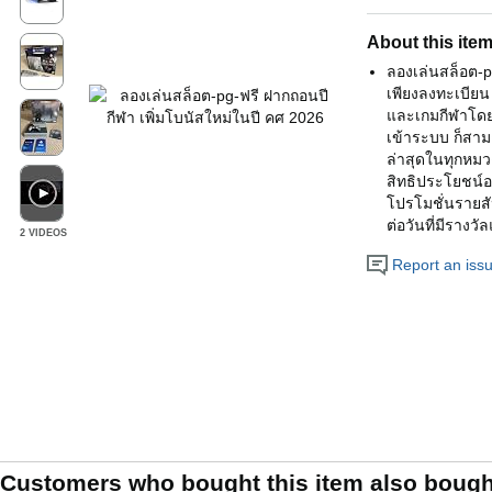
About this ite
ลองเล่นสล็อต-p
เพียงลงทะเบียน
และเกมกีฬาโดยไม
เข้าระบบ ก็สาม
ล่าสุดในทุกหมว
สิทธิประโยชน์อ
โปรโมชั่นรายสัป
ต่อวันที่มีรางวั
2 VIDEOS
Report an issue
Customers who bought this item also bough