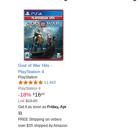
God of War Hits -
PlayStation 4
PlayStation
11,442
PlayStation 4
-18%
16
$
43
List:
$19.99
Get it as soon as
Friday, Apr
11
FREE Shipping on orders
over $35 shipped by Amazon