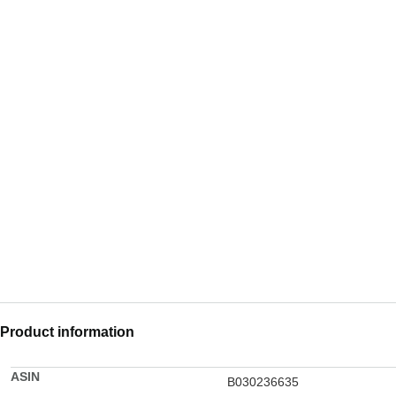
Product information
ASIN
B030236635