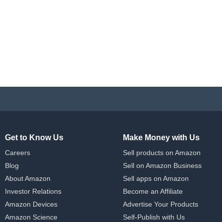
Get to Know Us
Make Money with Us
Careers
Sell products on Amazon
Blog
Sell on Amazon Business
About Amazon
Sell apps on Amazon
Investor Relations
Become an Affiliate
Amazon Devices
Advertise Your Products
Amazon Science
Self-Publish with Us