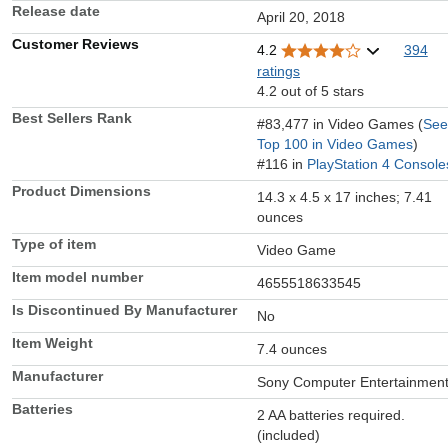
Release date
April 20, 2018
Customer Reviews
4.2
394
ratings
4.2 out of 5 stars
Best Sellers Rank
#83,477 in Video Games (
See
Top 100 in Video Games
)
#116 in
PlayStation 4 Console
Product Dimensions
14.3 x 4.5 x 17 inches; 7.41
ounces
Type of item
Video Game
Item model number
4655518633545
Is Discontinued By Manufacturer
No
Item Weight
7.4 ounces
Manufacturer
Sony Computer Entertainmen
Batteries
2 AA batteries required.
(included)