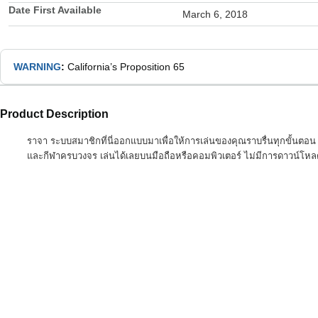
Date First Available
March 6, 2018
WARNING
:
California’s Proposition 65
Product Description
ราจา ระบบสมาชิกที่นี่ออกแบบมาเพื่อให้การเล่นของคุณราบรื่นทุกขั้นตอน ไ
และกีฬาครบวงจร เล่นได้เลยบนมือถือหรือคอมพิวเตอร์ ไม่มีการดาวน์โห