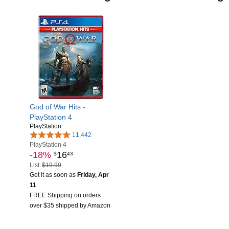
God of War Hits -
PlayStation 4
PlayStation
11,442
PlayStation 4
-18%
16
$
43
List:
$19.99
Get it as soon as
Friday, Apr
11
FREE Shipping on orders
over $35 shipped by Amazon