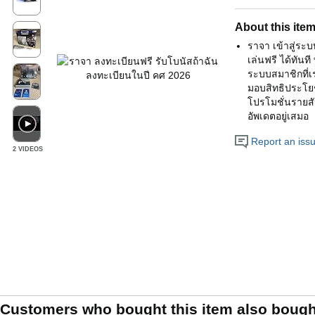
About this ite
ราจา เข้าสู่ระบ
เล่นฟรี ได้ทันท
ระบบสมาชิกที่เ
มอบสิทธิประโยช
โปรโมชั่นรายสัป
อัพเดตอยู่เสมอ
Report an issue
2 VIDEOS
Customers who bought this item also bough