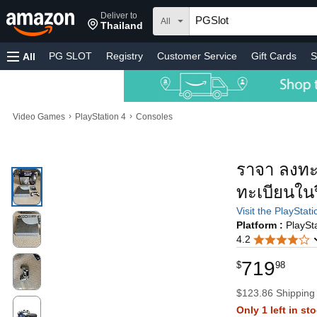
Deliver to
All
Thailand
PG SLOT
Registry
Customer Service
Gift Cards
S
All
›
›
Video Games
PlayStation 4
Consoles
ราจา ลงทะเ
ทะเบียนใน
Visit the PlayStat
Platform :
PlaySt
4.2
719
$
98
$123.86 Shipping
Only 1 left in st