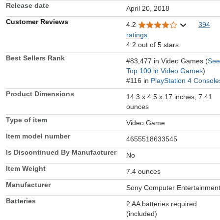
Release date
April 20, 2018
Customer Reviews
4.2
394
ratings
4.2 out of 5 stars
Best Sellers Rank
#83,477 in Video Games (
See
Top 100 in Video Games
)
#116 in
PlayStation 4 Console
Product Dimensions
14.3 x 4.5 x 17 inches; 7.41
ounces
Type of item
Video Game
Item model number
4655518633545
Is Discontinued By Manufacturer
No
Item Weight
7.4 ounces
Manufacturer
Sony Computer Entertainmen
Batteries
2 AA batteries required.
(included)