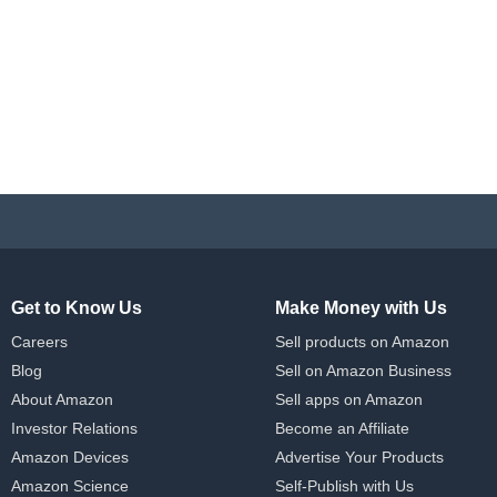
Get to Know Us
Make Money with Us
Careers
Sell products on Amazon
Blog
Sell on Amazon Business
About Amazon
Sell apps on Amazon
Investor Relations
Become an Affiliate
Amazon Devices
Advertise Your Products
Amazon Science
Self-Publish with Us