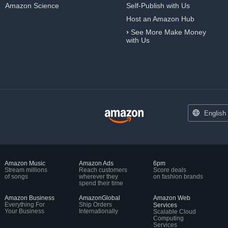
Amazon Science
Self-Publish with Us
Host an Amazon Hub
›
See More Make Money
with Us
English
Amazon Music
Amazon Ads
6pm
Stream millions
Reach customers
Score deals
of songs
wherever they
on fashion brands
spend their time
Amazon Business
AmazonGlobal
Amazon Web
Everything For
Ship Orders
Services
Your Business
Internationally
Scalable Cloud
Computing
Services