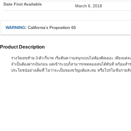
Date First Available
March 6, 2018
WARNING
:
California’s Proposition 65
Product Description
รางวัลเลขท้าย-3-ตัว-กี่บาท เริ่มต้นความสนุกแบบไม่ต้องคิดเยอะ เพียงแค่
จำเป็นต้องฝากเงินก่อน แค่เข้าระบบก็สามารถทดลองเล่นได้ทันที พร้อมสำ
ประโยชน์อย่างเต็มที่ ไม่ว่าจะเป็นของขวัญแต้มสะสม หรือโปรโมชั่นรายสัป