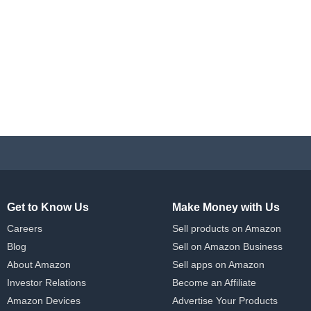
Get to Know Us
Make Money with Us
Careers
Sell products on Amazon
Blog
Sell on Amazon Business
About Amazon
Sell apps on Amazon
Investor Relations
Become an Affiliate
Amazon Devices
Advertise Your Products